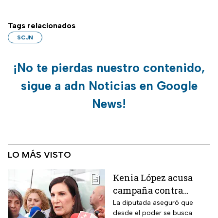
Tags relacionados
SCJN
¡No te pierdas nuestro contenido,
sigue a adn Noticias en Google
News!
LO MÁS VISTO
Kenia López acusa
campaña contra
periodistas y lanza
La diputada aseguró que
desde el poder se busca
advertencia por la