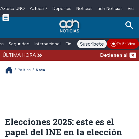
Azteca UNO
Azteca 7
Deportes
Noticias
adn Noticias
Video
Skip to main content
Suscríbete
ica
Seguridad
Internacional
Finanzas
adn Noticias Radio
Esp
TV En Vivo
ÚLTIMA HORA
Detienen al exgobe
/
Política
/
Nota
Elecciones 2025: este es el
papel del INE en la elección