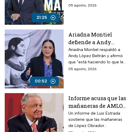
Azteca
Torres analizan los recientes
05 agosto, 2026
ataques contra periodistas
críticos por parte del
21:25
Gobierno Federal
Ariadna Montiel
defiende a Andy
López Beltrán por
Ariadna Montiel respaldó a
Andy López Beltrán y afirmó
actos anticipados de
que "está haciendo lo que le
campaña
toca", pese a las críticas por
05 agosto, 2026
presunta campaña anticipada.
00:52
Informe acusa que las
mañaneras de AMLO
acumularon más de
Un informe de Luis Estrada
sostiene que las mañaneras
100 mil afirmaciones
de López Obrador
falsas
acumularon más de 100 mil