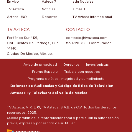
En vivo
Azteca 7
adn Noticias
TV Azteca
Noticias
a más +
Azteca UNO
Deportes
TV Azteca Internacional
TV AZTECA
CONTACTO
Periférico Sur 4121,
contacto@tvazteca.com
Col. Fuentes Del Pedregal, C.P.
55 1720 1313
|
Conmutador
14140,
Ciudad De México, México.
Aviso de privacidad
Derechos
Inversionistas
Promo Espacio
Trabaja con nosotros
Programa de ética, integridad y cumplimiento
Defensor de Audiencias y Código de Ética de Televisión
Azteca III y Televisora del Valle de México
TV Azteca, M.R. & ©, TV Azteca, S.A.B. de C.V. Todos los derechos
reservados, 2025.
Queda prohibida la reproducción total o parcial sin la autorización
previa, expresa y por escrito de su titular.