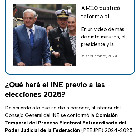
AMLO publicó
reforma al
Poder Judicial
En un video de más
en el DOF
de siete minutos, el
presidente y la
presidenta electa,
15 septiembre, 2024
Claudia Sheinbaum,
anunciaron la
publicación de la
controversial
¿Qué hará el INE previo a las
reforma al Poder
elecciones 2025?
Judicial.
De acuerdo a lo que se dio a conocer, al interior del
Consejo General del INE se conformó la
Comisión
Temporal del Proceso Electoral Extraordinario del
Poder Judicial de la Federación
(PEEJPF) 2024-2025.