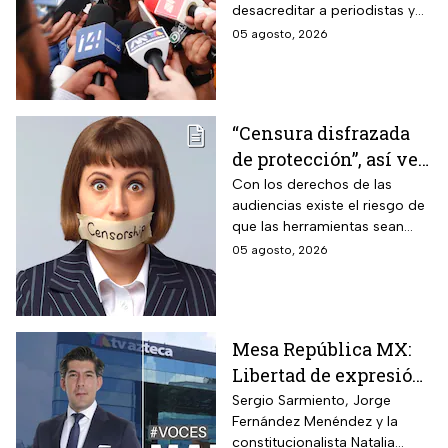
desacreditar a periodistas y
libertad de expresión
medios de comunicación.
05 agosto, 2026
“Censura disfrazada
de protección”, así ve
Roberto Ruíz los
Con los derechos de las
audiencias existe el riesgo de
cambios a la Ley de
que las herramientas sean
Telecomunicaciones
utilizadas para presionar o
05 agosto, 2026
desacreditar a medios de
comunicación críticos.
Mesa República MX:
Libertad de expresión
en riesgo y los
Sergio Sarmiento, Jorge
Fernández Menéndez y la
ataques contra TV
constitucionalista Natalia