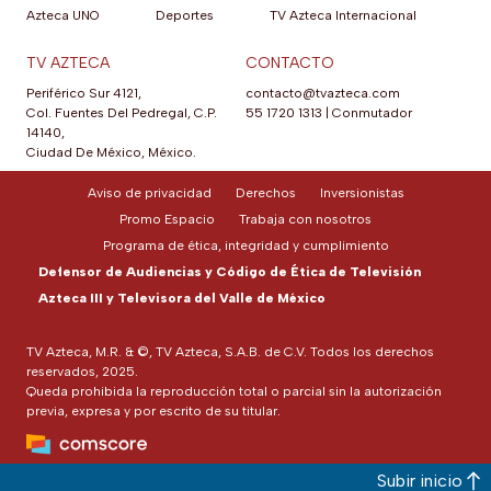
Azteca UNO
Deportes
TV Azteca Internacional
TV AZTECA
CONTACTO
Periférico Sur 4121,
contacto@tvazteca.com
Col. Fuentes Del Pedregal, C.P.
55 1720 1313
|
Conmutador
14140,
Ciudad De México, México.
Aviso de privacidad
Derechos
Inversionistas
Promo Espacio
Trabaja con nosotros
Programa de ética, integridad y cumplimiento
Defensor de Audiencias y Código de Ética de Televisión
Azteca III y Televisora del Valle de México
TV Azteca, M.R. & ©, TV Azteca, S.A.B. de C.V. Todos los derechos
reservados, 2025.
Queda prohibida la reproducción total o parcial sin la autorización
previa, expresa y por escrito de su titular.
Subir inicio