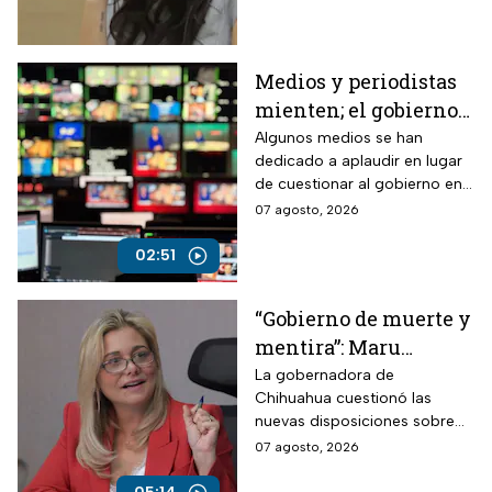
legisladoras deberán
enfrentar un procedimiento
dentro del partido.
Medios y periodistas
mienten; el gobierno
controla la narrativa a
Algunos medios se han
dedicado a aplaudir en lugar
través de paleros
de cuestionar al gobierno en
medio de los nuevos
07 agosto, 2026
lineamientos para las
audiencias
02:51
“Gobierno de muerte y
mentira”: Maru
Campos arremete
La gobernadora de
Chihuahua cuestionó las
contra Morena por
nuevas disposiciones sobre
polémicos
medios y lanzó fuertes
07 agosto, 2026
lineamientos de
señalamientos contra el
audiencias
Gobierno de México durante