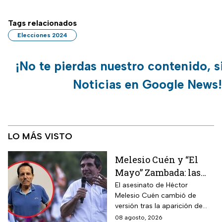
Tags relacionados
Elecciones 2024
¡No te pierdas nuestro contenido, s
Noticias en Google News!
LO MÁS VISTO
Melesio Cuén y “El
Mayo” Zambada: las
claves de un
El asesinato de Héctor
Melesio Cuén cambió de
asesinato rodeado de
versión tras la aparición de
contradicciones
nuevas pruebas. ¿Qué ocurrió
08 agosto, 2026