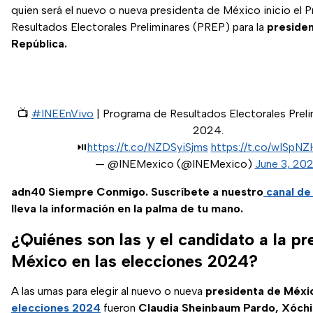
quien será el nuevo o nueva presidenta de México inicio el 
Resultados Electorales Preliminares (PREP) para la
presiden
República.
📺
#INEEnVivo
| Programa de Resultados Electorales Preli
2024.
⏯️
https://t.co/NZDSyiSjms
https://t.co/wISpN
— @INEMexico (@INEMexico)
June 3, 20
adn40 Siempre Conmigo. Suscríbete a nuestro
canal d
lleva la información en la palma de tu mano.
¿Quiénes son las y el candidato a la pr
México en las elecciones 2024?
A las urnas para elegir al nuevo o nueva
presidenta de Méxi
elecciones 2024
fueron
Claudia Sheinbaum Pardo, Xóchit