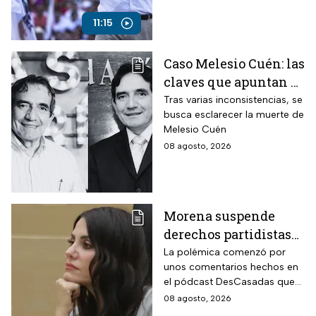
realmente el 25 de julio de
2024?
11:15
Caso Melesio Cuén: las
claves que apuntan a
un posible montaje en
Tras varias inconsistencias, se
busca esclarecer la muerte de
su asesinato
Melesio Cuén
08 agosto, 2026
Morena suspende
derechos partidistas
de Nayeli Salvatori y
La polémica comenzó por
unos comentarios hechos en
Graciela Palomares
el pódcast DesCasadas que
por insulto a adultos
se volvieron virales en redes
08 agosto, 2026
mayores
sociales. Ahora, ambas