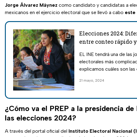
Jorge Álvarez Máynez
como candidato y candidatas a elegi
mexicanos en el ejercicio electoral que se llevó a cabo
este 
Elecciones 2024: Dif
entre conteo rápido 
qué hora salen los p
EL INE tendrá una de las j
resultados
electorales más complicad
explicamos cuáles son las 
conteo rápido y el PREP.
21 mayo, 2024
¿Cómo va el PREP a la presidencia de
las elecciones 2024?
A través del portal oficial del
Instituto Electoral Nacional (