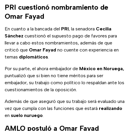
diciembre de 2023
PRI cuestionó nombramiento de
desde Palacio
Omar Fayad
Nacional.
En cuanto a la bancada del
PRI
, la senadora
Cecilia
Sánchez
cuestionó el supuesto pago de favores para
llevar a cabo estos nombramientos, además de que
criticó que
Omar Fayad
no cuente con experiencia en
temas
diplomáticos
.
Por su parte, el ahora embajador de
México en Noruega,
puntualizó que si bien no tiene méritos para ser
embajador, su trabajo como político lo respaldan ante los
cuestionamientos de la oposición.
Además de que aseguró que su trabajo será evaluado una
vez que cumpla con las funciones que estará
realizando
en
suelo
nuruego
.
AMLO postuló a Omar Fayad