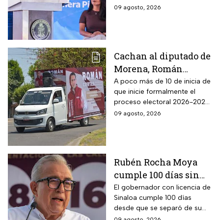
de Gobierno
09 agosto, 2026
Cachan al diputado de
Morena, Román
Cortés, entregando
A poco más de 10 de inicia de
que inicie formalmente el
periódico y dotación
proceso electoral 2026-2027,
de huevos: ¿Es un acto
algunos políticos ya buscan
09 agosto, 2026
anticipado de
ser candidatos en las
campaña?
elecciones del próximo año.
Rubén Rocha Moya
cumple 100 días sin
aparecer ni rendir
El gobernador con licencia de
Sinaloa cumple 100 días
cuentas
desde que se separó de su
cargo, mientras Morena
09 agosto, 2026