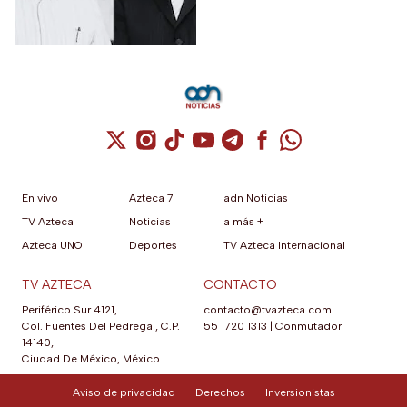
Cuenta de X / Twitter (se abre en una nuev
Cuenta de Instagram (se abre en una n
Cuenta de TikTok (se abre en una
Cuenta de YouTube (se abre 
Cuenta de Telegram (se a
Cuenta de Facebook 
Cuenta de Whats
En vivo
Azteca 7
adn Noticias
TV Azteca
Noticias
a más +
Azteca UNO
Deportes
TV Azteca Internacional
TV AZTECA
CONTACTO
Periférico Sur 4121,
contacto@tvazteca.com
Col. Fuentes Del Pedregal, C.P.
55 1720 1313
|
Conmutador
14140,
Ciudad De México, México.
Aviso de privacidad
Derechos
Inversionistas