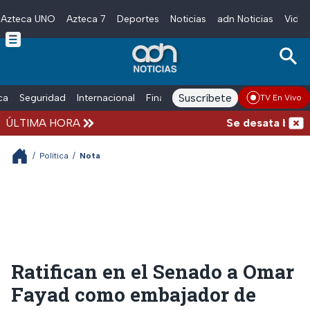
Azteca UNO
Azteca 7
Deportes
Noticias
adn Noticias
Video
Skip to main content
Suscríbete
ica
Seguridad
Internacional
Finanzas
adn Noticias Radio
Esp
TV En Vivo
ÚLTIMA HORA
Se desata balacer
/
Política
/
Nota
Ratifican en el Senado a Omar
Fayad como embajador de