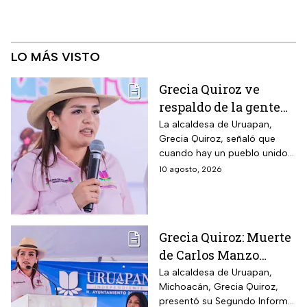
LO MÁS VISTO
Grecia Quiroz ve
respaldo de la gente
rumbo a las
La alcaldesa de Uruapan,
Grecia Quiroz, señaló que
elecciones 2027
cuando hay un pueblo unido
la voluntad no se puede
10 agosto, 2026
comprar
Grecia Quiroz: Muerte
de Carlos Manzo
quedará en la historia
La alcaldesa de Uruapan,
Michoacán, Grecia Quiroz,
de México
presentó su Segundo Informe