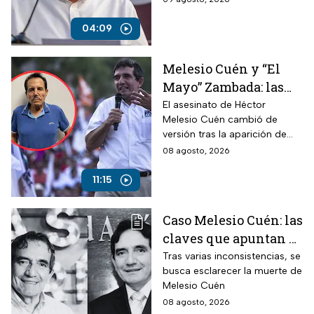
mantiene su respaldo político.
04:09
Melesio Cuén y “El
Mayo” Zambada: las
claves de un
El asesinato de Héctor
Melesio Cuén cambió de
asesinato rodeado de
versión tras la aparición de
contradicciones
nuevas pruebas. ¿Qué ocurrió
08 agosto, 2026
realmente el 25 de julio de
2024?
11:15
Caso Melesio Cuén: las
claves que apuntan a
un posible montaje en
Tras varias inconsistencias, se
busca esclarecer la muerte de
su asesinato
Melesio Cuén
08 agosto, 2026