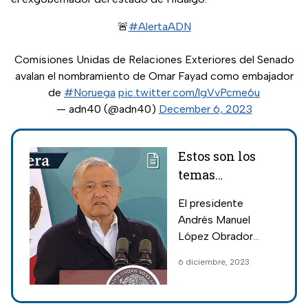
🚨
#AlertaADN
Comisiones Unidas de Relaciones Exteriores del Senado
avalan el nombramiento de Omar Fayad como embajador
de
#Noruega
pic.twitter.com/lgVvPcme6u
— adn40 (@adn40)
December 6, 2023
Estos son los
temas
relevantes de la
El presidente
mañanera hoy 6
Andrés Manuel
de diciembre
López Obrador
(AMLO) encabeza
6 diciembre, 2023
la conferencia
mañanera hoy
miércoles 6 de