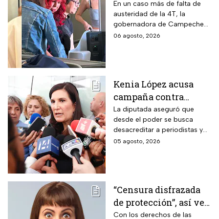
primera clase rumbo a
En un caso más de falta de
austeridad de la 4T, la
Madrid: ¿Y la
gobernadora de Campeche
austeridad?
fue captada arribando al viejo
06 agosto, 2026
continente a días de su
cumpleaños
Kenia López acusa
campaña contra
periodistas y lanza
La diputada aseguró que
desde el poder se busca
advertencia por la
desacreditar a periodistas y
libertad de expresión
medios de comunicación.
05 agosto, 2026
“Censura disfrazada
de protección”, así ve
Roberto Ruíz los
Con los derechos de las