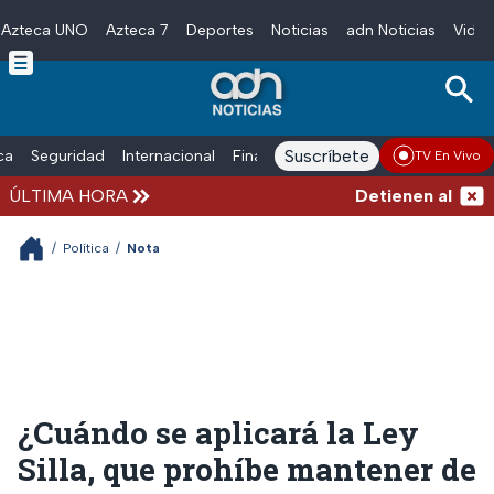
Azteca UNO
Azteca 7
Deportes
Noticias
adn Noticias
Video
Skip to main content
Suscríbete
ica
Seguridad
Internacional
Finanzas
adn Noticias Radio
Esp
TV En Vivo
ÚLTIMA HORA
Detienen al exgobe
/
Política
/
Nota
¿Cuándo se aplicará la Ley
Silla, que prohíbe mantener de