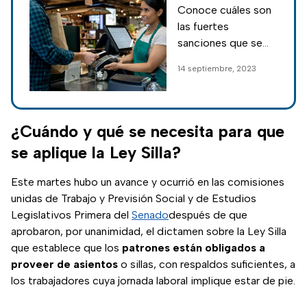
quienes no
Conoce cuáles son
obedezcan la
las fuertes
Ley Silla, para
sanciones que se
dar asiento a
impondrían a lo
14 septiembre, 2023
trabajadores
empleadores en
caso de ignorar la
Ley Silla, que busca
dar asiento a
¿Cuándo y qué se necesita para que
trabajadores.
se aplique la Ley Silla?
Este martes hubo un avance y ocurrió en las comisiones
unidas de Trabajo y Previsión Social y de Estudios
Legislativos Primera del
Senado
después de que
aprobaron, por unanimidad, el dictamen sobre la Ley Silla
que establece que los
patrones están obligados a
proveer de asientos
o sillas, con respaldos suficientes, a
los trabajadores cuya jornada laboral implique estar de pie.