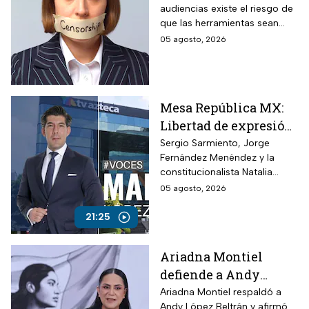
audiencias existe el riesgo de
cambios a la Ley de
que las herramientas sean
Telecomunicaciones
utilizadas para presionar o
05 agosto, 2026
desacreditar a medios de
comunicación críticos.
Mesa República MX:
Libertad de expresión
en riesgo y los
Sergio Sarmiento, Jorge
Fernández Menéndez y la
ataques contra TV
constitucionalista Natalia
Azteca
Torres analizan los recientes
05 agosto, 2026
ataques contra periodistas
críticos por parte del
21:25
Gobierno Federal
Ariadna Montiel
defiende a Andy
López Beltrán por
Ariadna Montiel respaldó a
Andy López Beltrán y afirmó