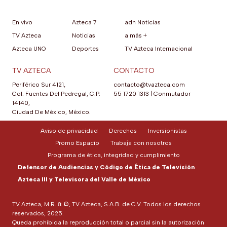
En vivo
Azteca 7
adn Noticias
TV Azteca
Noticias
a más +
Azteca UNO
Deportes
TV Azteca Internacional
TV AZTECA
CONTACTO
Periférico Sur 4121,
contacto@tvazteca.com
Col. Fuentes Del Pedregal, C.P.
55 1720 1313
|
Conmutador
14140,
Ciudad De México, México.
Aviso de privacidad
Derechos
Inversionistas
Promo Espacio
Trabaja con nosotros
Programa de ética, integridad y cumplimiento
Defensor de Audiencias y Código de Ética de Televisión
Azteca III y Televisora del Valle de México
TV Azteca, M.R. & ©, TV Azteca, S.A.B. de C.V. Todos los derechos
reservados, 2025.
Queda prohibida la reproducción total o parcial sin la autorización