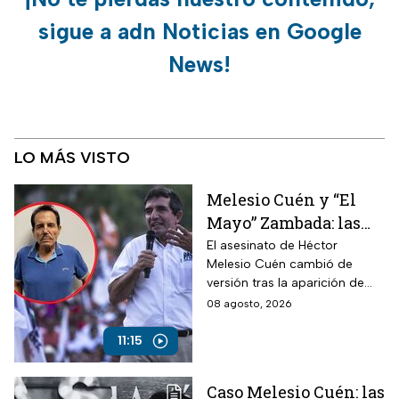
sigue a adn Noticias en Google
News!
LO MÁS VISTO
Melesio Cuén y “El
Mayo” Zambada: las
claves de un
El asesinato de Héctor
Melesio Cuén cambió de
asesinato rodeado de
versión tras la aparición de
contradicciones
nuevas pruebas. ¿Qué ocurrió
08 agosto, 2026
realmente el 25 de julio de
2024?
11:15
Caso Melesio Cuén: las