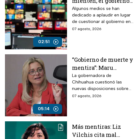
mienten; el gobierno
controla la narrativa a
Algunos medios se han
dedicado a aplaudir en lugar
través de paleros
de cuestionar al gobierno en
medio de los nuevos
07 agosto, 2026
lineamientos para las
audiencias
02:51
“Gobierno de muerte y
mentira”: Maru
Campos arremete
La gobernadora de
Chihuahua cuestionó las
contra Morena por
nuevas disposiciones sobre
polémicos
medios y lanzó fuertes
07 agosto, 2026
lineamientos de
señalamientos contra el
audiencias
Gobierno de México durante
05:14
una conversación con
Roberto Ruiz.
Más mentiras: Liz
Vilchis cita mal