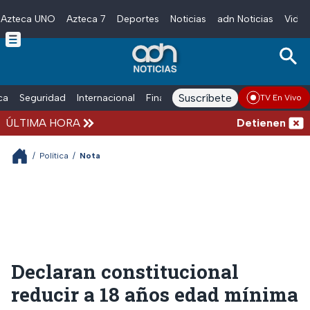
Azteca UNO
Azteca 7
Deportes
Noticias
adn Noticias
Video
Skip to main content
Suscríbete
ica
Seguridad
Internacional
Finanzas
adn Noticias Radio
Esp
TV En Vivo
ÚLTIMA HORA
Detienen al hom
/
Política
/
Nota
Declaran constitucional
reducir a 18 años edad mínima