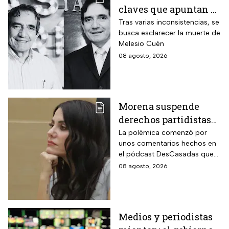
claves que apuntan a
un posible montaje en
Tras varias inconsistencias, se
busca esclarecer la muerte de
su asesinato
Melesio Cuén
08 agosto, 2026
Morena suspende
derechos partidistas
de Nayeli Salvatori y
La polémica comenzó por
unos comentarios hechos en
Graciela Palomares
el pódcast DesCasadas que
por insulto a adultos
se volvieron virales en redes
08 agosto, 2026
mayores
sociales. Ahora, ambas
legisladoras deberán
enfrentar un procedimiento
dentro del partido.
Medios y periodistas