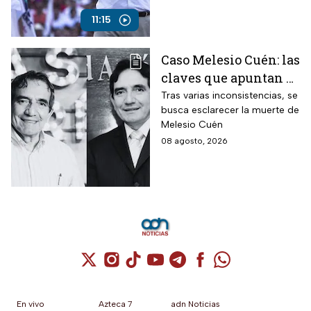
realmente el 25 de julio de
2024?
11:15
Caso Melesio Cuén: las
claves que apuntan a
un posible montaje en
Tras varias inconsistencias, se
busca esclarecer la muerte de
su asesinato
Melesio Cuén
08 agosto, 2026
Cuenta de X / Twitter (se abre en una nuev
Cuenta de Instagram (se abre en una n
Cuenta de TikTok (se abre en una
Cuenta de YouTube (se abre 
Cuenta de Telegram (se a
Cuenta de Facebook 
Cuenta de Whats
En vivo
Azteca 7
adn Noticias