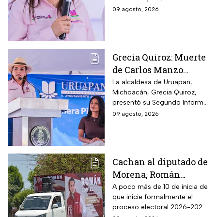
la voluntad no se puede
09 agosto, 2026
comprar
Grecia Quiroz: Muerte
de Carlos Manzo
quedará en la historia
La alcaldesa de Uruapan,
Michoacán, Grecia Quiroz,
de México
presentó su Segundo Informe
de Gobierno
09 agosto, 2026
Cachan al diputado de
Morena, Román
Cortés, entregando
A poco más de 10 de inicia de
que inicie formalmente el
periódico y dotación
proceso electoral 2026-2027,
de huevos: ¿Es un acto