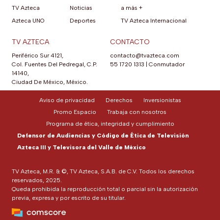
TV Azteca
Noticias
a más +
Azteca UNO
Deportes
TV Azteca Internacional
TV AZTECA
CONTACTO
Periférico Sur 4121,
contacto@tvazteca.com
Col. Fuentes Del Pedregal, C.P.
55 1720 1313
|
Conmutador
14140,
Ciudad De México, México.
Aviso de privacidad
Derechos
Inversionistas
Promo Espacio
Trabaja con nosotros
Programa de ética, integridad y cumplimiento
Defensor de Audiencias y Código de Ética de Televisión
Azteca III y Televisora del Valle de México
TV Azteca, M.R. & ©, TV Azteca, S.A.B. de C.V. Todos los derechos
reservados, 2025.
Queda prohibida la reproducción total o parcial sin la autorización
previa, expresa y por escrito de su titular.