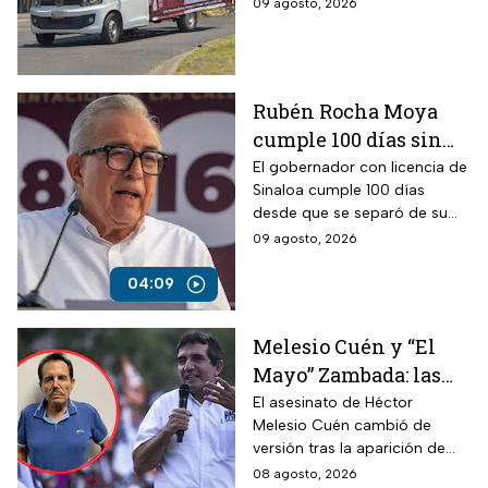
algunos políticos ya buscan
09 agosto, 2026
anticipado de
ser candidatos en las
campaña?
elecciones del próximo año.
Rubén Rocha Moya
cumple 100 días sin
aparecer ni rendir
El gobernador con licencia de
Sinaloa cumple 100 días
cuentas
desde que se separó de su
cargo, mientras Morena
09 agosto, 2026
mantiene su respaldo político.
04:09
Melesio Cuén y “El
Mayo” Zambada: las
claves de un
El asesinato de Héctor
Melesio Cuén cambió de
asesinato rodeado de
versión tras la aparición de
contradicciones
nuevas pruebas. ¿Qué ocurrió
08 agosto, 2026