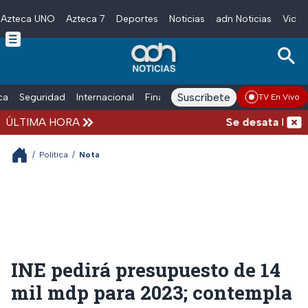
Azteca UNO
Azteca 7
Deportes
Noticias
adn Noticias
Video
Skip to main content
Suscríbete
ica
Seguridad
Internacional
Finanzas
adn Noticias Radio
Esp
TV En Vivo
ÚLTIMA HORA
Se desata balacer
/
Política
/
Nota
INE pedirá presupuesto de 14
mil mdp para 2023; contempla