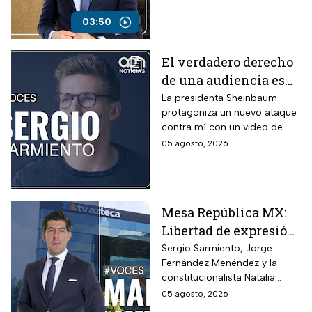
fiscales
a la televisora del Ajusco por
presuntos adeudos, pese a
03:50
que anteriormente había
asegurado que no existían
El verdadero derecho
pagos pendientes.
de una audiencia es
tener la opción de
La presidenta Sheinbaum
protagoniza un nuevo ataque
cambiar de canal,
contra mí con un video de
opina Sergio
hace 26 años.
05 agosto, 2026
Sarmiento
Mesa República MX:
Libertad de expresión
en riesgo y los
Sergio Sarmiento, Jorge
Fernández Menéndez y la
ataques contra TV
constitucionalista Natalia
Azteca
Torres analizan los recientes
05 agosto, 2026
ataques contra periodistas