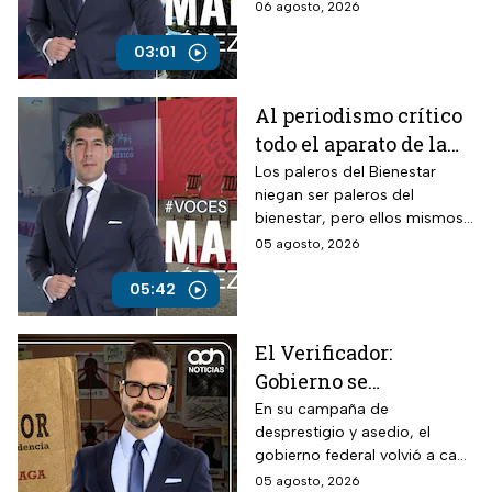
estalló por la violencia.
06 agosto, 2026
03:01
Al periodismo crítico
todo el aparato de la
ley, mientras a los
Los paleros del Bienestar
niegan ser paleros del
“paleros del
bienestar, pero ellos mismos
bienestar”, dinero a
se ponen en evidencia
05 agosto, 2026
manos llenas
durante sus participaciones
haciendo sus preguntas a
05:42
modo.
El Verificador:
Gobierno se
contradice sobre TV
En su campaña de
desprestigio y asedio, el
Azteca; revive
gobierno federal volvió a caer
presuntos adeudos
en contradicciones al señalar
05 agosto, 2026