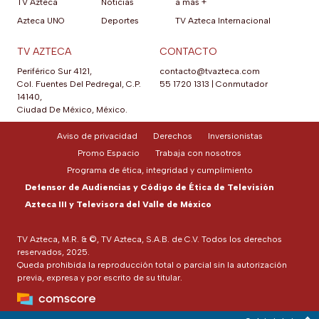
TV Azteca
Noticias
a más +
Azteca UNO
Deportes
TV Azteca Internacional
TV AZTECA
CONTACTO
Periférico Sur 4121,
contacto@tvazteca.com
Col. Fuentes Del Pedregal, C.P.
55 1720 1313
|
Conmutador
14140,
Ciudad De México, México.
Aviso de privacidad
Derechos
Inversionistas
Promo Espacio
Trabaja con nosotros
Programa de ética, integridad y cumplimiento
Defensor de Audiencias y Código de Ética de Televisión
Azteca III y Televisora del Valle de México
TV Azteca, M.R. & ©, TV Azteca, S.A.B. de C.V. Todos los derechos
reservados, 2025.
Queda prohibida la reproducción total o parcial sin la autorización
previa, expresa y por escrito de su titular.