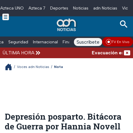
Azteca UNO
Azteca 7
Deportes
Noticias
adn Noticias
Video
Skip to main content
Suscríbete
ica
Seguridad
Internacional
Finanzas
adn Noticias Radio
Esp
TV En Vivo
ÚLTIMA HORA
Evacuación en la al
/
Voces adn Noticias
/
Nota
Depresión posparto. Bitácora
de Guerra por Hannia Novell