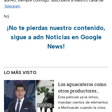
adn40, siempre conmigo. Suscríbete a nuestro canal de
Telegram
.
hcj
¡No te pierdas nuestro contenido,
sigue a adn Noticias en Google
News!
LO MÁS VISTO
Los aguacateros como
otros productores
están asfixiados por la
Esta película ya la vimos,
mandan cientos de elementos
violencia e
a Michoacán cuando la crisis
inseguridad