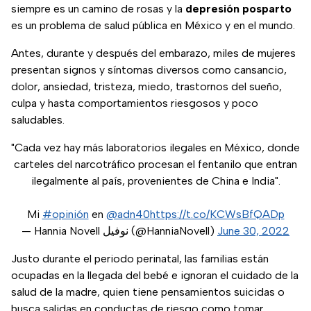
siempre es un camino de rosas y la
depresión posparto
es un problema de salud pública en México y en el mundo.
Antes, durante y después del embarazo, miles de mujeres
presentan signos y síntomas diversos como cansancio,
dolor, ansiedad, tristeza, miedo, trastornos del sueño,
culpa y hasta comportamientos riesgosos y poco
saludables.
"Cada vez hay más laboratorios ilegales en México, donde
carteles del narcotráfico procesan el fentanilo que entran
ilegalmente al país, provenientes de China e India".
Mi
#opinión
en
@adn40
https://t.co/KCWsBfQADp
— Hannia Novell نوفيل (@HanniaNovell)
June 30, 2022
Justo durante el periodo perinatal, las familias están
ocupadas en la llegada del bebé e ignoran el cuidado de la
salud de la madre, quien tiene pensamientos suicidas o
busca salidas en conductas de riesgo como tomar