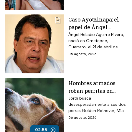
hechos.
Caso Ayotzinapa: el
papel de Ángel
Aguirre en la
Ángel Heladio Aguirre Rivero,
nació en Ometepec,
desaparición de los
Guerrero, el 21 de abril de
normalistas en 2014
1956. Estudió la Licenciatura
06 agosto, 2026
de Economía en la UNAM.
Hombres armados
roban perritas en
Veracruz
Jordi busca
desesperadamente a sus dos
perras Golden Retriever, Mía y
Camila, de seis años, robadas
06 agosto, 2026
el 28 de julio por un comando
armado en la autopista
02:55