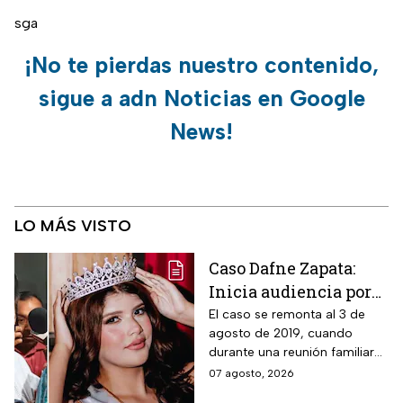
sga
¡No te pierdas nuestro contenido,
sigue a adn Noticias en Google
News!
LO MÁS VISTO
Caso Dafne Zapata:
Inicia audiencia por
abuso sexual
El caso se remonta al 3 de
agosto de 2019, cuando
cometido por su padre
durante una reunión familiar
celebrada en la casa de la
07 agosto, 2026
abuela paterna, ocurrieron los