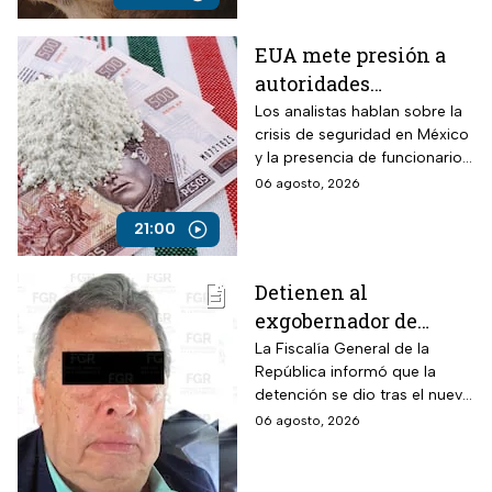
Puebla-Tuxpan.
EUA mete presión a
autoridades
mexicanas para
Los analistas hablan sobre la
crisis de seguridad en México
combatir al
y la presencia de funcionarios
narcotráfico y detener
corruptos en el narcotráfico
06 agosto, 2026
a funcionarios
corruptos
21:00
Detienen al
exgobernador de
Guerrero, Ángel
La Fiscalía General de la
República informó que la
Aguirre, por el Caso
detención se dio tras el nuevo
Ayotzinapa
modelo de investigación
06 agosto, 2026
sobre la desaparición de los
43 normalistas