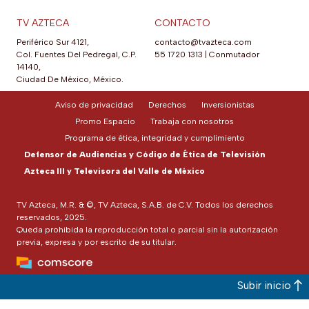
TV AZTECA
CONTACTO
Periférico Sur 4121,
contacto@tvazteca.com
Col. Fuentes Del Pedregal, C.P.
55 1720 1313
|
Conmutador
14140,
Ciudad De México, México.
Aviso de privacidad
Derechos
Inversionistas
Promo Espacio
Trabaja con nosotros
Programa de ética, integridad y cumplimiento
Defensor de Audiencias y Código de Ética de Televisión
Azteca III y Televisora del Valle de México
TV Azteca, M.R. & ©, TV Azteca, S.A.B. de C.V. Todos los derechos
reservados, 2025.
Queda prohibida la reproducción total o parcial sin la autorización
previa, expresa y por escrito de su titular.
Subir inicio