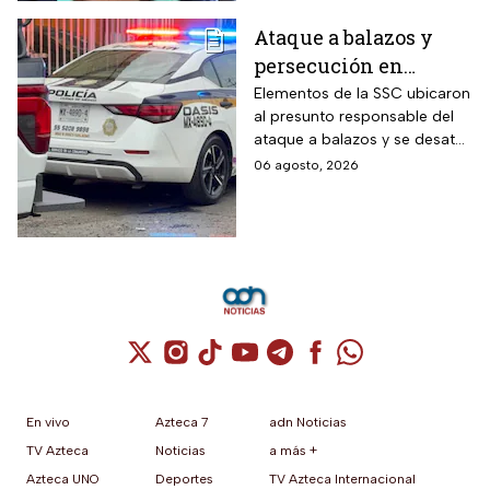
Ataque a balazos y
persecución en
Álvaro Obregón,
Elementos de la SSC ubicaron
al presunto responsable del
CDMX, hoy 6 de agosto
ataque a balazos y se desató
una persecución
06 agosto, 2026
Cuenta de X / Twitter (se abre en una nuev
Cuenta de Instagram (se abre en una n
Cuenta de TikTok (se abre en una
Cuenta de YouTube (se abre 
Cuenta de Telegram (se a
Cuenta de Facebook 
Cuenta de Whats
En vivo
Azteca 7
adn Noticias
TV Azteca
Noticias
a más +
Azteca UNO
Deportes
TV Azteca Internacional