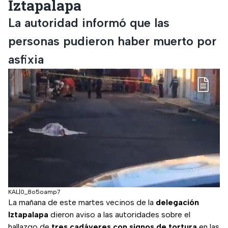
Iztapalapa
La autoridad informó que las
personas pudieron haber muerto por
asfixia
KAL|0_8o5oamp7
La mañana de este martes vecinos de la
delegación
Iztapalapa
dieron aviso a las autoridades sobre el
hallazgo de
tres cadáveres con signos de tortura
en las