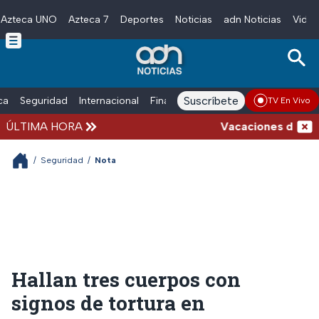
Azteca UNO
Azteca 7
Deportes
Noticias
adn Noticias
Video
Skip to main content
Suscríbete
ica
Seguridad
Internacional
Finanzas
adn Noticias Radio
Esp
TV En Vivo
ÚLTIMA HORA
Vacaciones de veran
/
Seguridad
/
Nota
Hallan tres cuerpos con
signos de tortura en