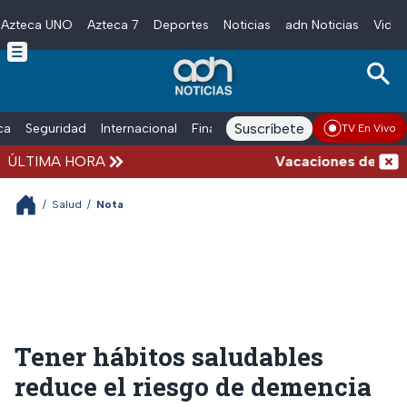
Azteca UNO
Azteca 7
Deportes
Noticias
adn Noticias
Video
Skip to main content
Suscríbete
ica
Seguridad
Internacional
Finanzas
adn Noticias Radio
Esp
TV En Vivo
ÚLTIMA HORA
Vacaciones de verano 
/
Salud
/
Nota
Tener hábitos saludables
reduce el riesgo de demencia