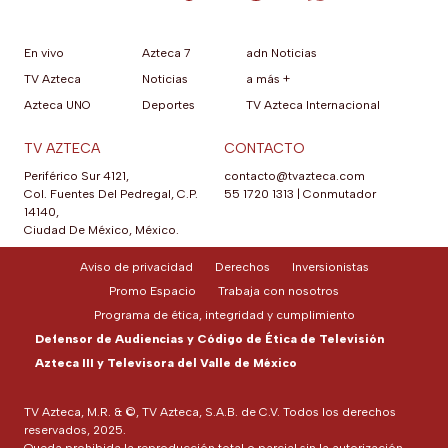
En vivo
Azteca 7
adn Noticias
TV Azteca
Noticias
a más +
Azteca UNO
Deportes
TV Azteca Internacional
TV AZTECA
CONTACTO
Periférico Sur 4121,
contacto@tvazteca.com
Col. Fuentes Del Pedregal, C.P.
55 1720 1313
|
Conmutador
14140,
Ciudad De México, México.
Aviso de privacidad
Derechos
Inversionistas
Promo Espacio
Trabaja con nosotros
Programa de ética, integridad y cumplimiento
Defensor de Audiencias y Código de Ética de Televisión
Azteca III y Televisora del Valle de México
TV Azteca, M.R. & ©, TV Azteca, S.A.B. de C.V. Todos los derechos
reservados, 2025.