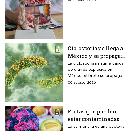
que te advierten que
ya está presente
Ciclosporiasis llega a
México y se propaga;
activan protocolos
La ciclosporiasis suma casos
de diarrea explosiva en
para revisar frutas y
México; el brote se propaga
verduras
en el territorio nacional
06 agosto, 2026
Frutas que pueden
estar contaminadas
de salmonella y cómo
La salmonella es una bacteria