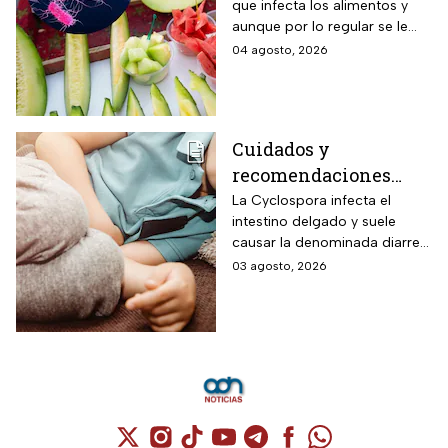
que infecta los alimentos y
protegerte del
aunque por lo regular se le
contagio
relaciona con el huevo,
04 agosto, 2026
algunas frutas pueden estar
contaminadas.
Cuidados y
recomendaciones
para niños ante los
La Cyclospora infecta el
intestino delgado y suele
riesgos por cyclospora
causar la denominada diarrea
explosiva, de acuerdo con
03 agosto, 2026
autoridades sanitarias.
Cuenta de X / Twitter (se abre en una nuev
Cuenta de Instagram (se abre en una n
Cuenta de TikTok (se abre en una
Cuenta de YouTube (se abre 
Cuenta de Telegram (se a
Cuenta de Facebook 
Cuenta de Whats