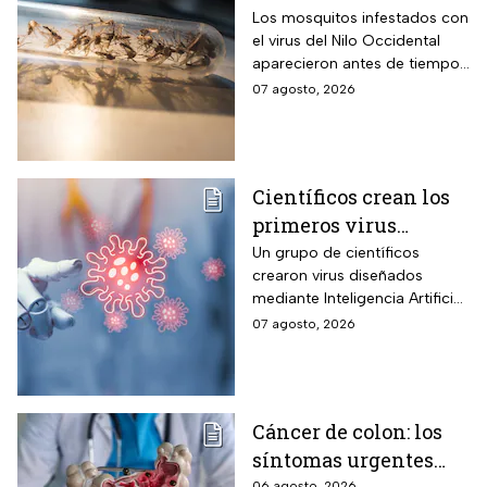
Occidental de 2026
Los mosquitos infestados con
el virus del Nilo Occidental
aparecieron antes de tiempo
en EUA; ya se registró el
07 agosto, 2026
primer caso en una persona
Científicos crean los
primeros virus
diseñados por la IA,
Un grupo de científicos
crearon virus diseñados
¿son peligrosos para
mediante Inteligencia Artificial
los humanos?
pero se han encendido las
07 agosto, 2026
alertar sobre cómo garantizar
su seguridad.
Cáncer de colon: los
síntomas urgentes
06 agosto, 2026