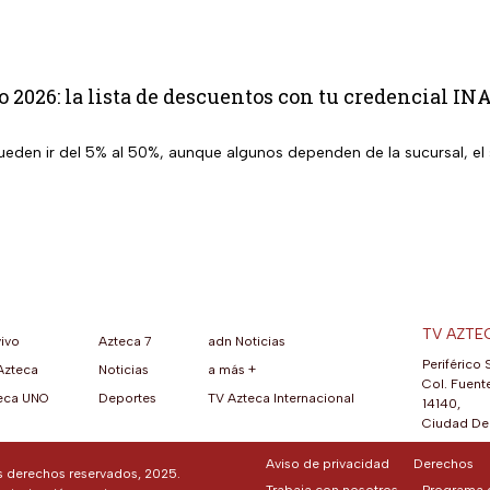
o 2026: la lista de descuentos con tu credencial I
eden ir del 5% al 50%, aunque algunos dependen de la sucursal, el s
TV AZTE
vivo
Azteca 7
adn Noticias
Periférico 
Azteca
Noticias
a más +
ueva pestaña)
na nueva pestaña)
una nueva pestaña)
re en una nueva pestaña)
se abre en una nueva pestaña)
ok (se abre en una nueva pestaña)
atsApp (se abre en una nueva pestaña)
Col. Fuente
eca UNO
Deportes
TV Azteca Internacional
14140,
Ciudad De 
Aviso de privacidad
Derechos
os derechos reservados, 2025.