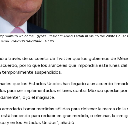
mp waits to welcome Egypt's President Abdel Fattah Al Sisi to the White House i
Barria
|
CARLOS BARRIA/REUTERS
ó a través de su cuenta de Twitter que los gobiernos de Méx
 acuerdo, por lo que los aranceles que impondría este lunes de
 temporalmente suspendidos.
arles que los Estados Unidos han llegado a un acuerdo firma
os para ser implementados el lunes contra México quedan por
idamente”, dijo el magnate.
a acordado tomar medidas sólidas para detener la marea de la 
 está haciendo para reducir en gran medida, o eliminar, la inmig
o y en los Estados Unidos”, añadió.