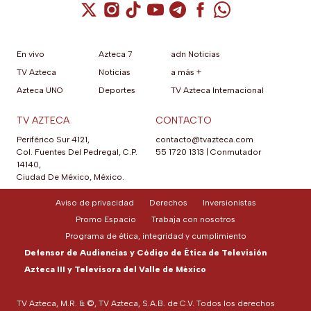
Cuenta de X / Twitter (se abre en una nuev
Cuenta de Instagram (se abre en una n
Cuenta de TikTok (se abre en una
Cuenta de YouTube (se abre 
Cuenta de Telegram (se a
Cuenta de Facebook 
Cuenta de Whats
En vivo
Azteca 7
adn Noticias
TV Azteca
Noticias
a más +
Azteca UNO
Deportes
TV Azteca Internacional
TV AZTECA
CONTACTO
Periférico Sur 4121,
contacto@tvazteca.com
Col. Fuentes Del Pedregal, C.P.
55 1720 1313
|
Conmutador
14140,
Ciudad De México, México.
Aviso de privacidad
Derechos
Inversionistas
Promo Espacio
Trabaja con nosotros
Programa de ética, integridad y cumplimiento
Defensor de Audiencias y Código de Ética de Televisión
Azteca III y Televisora del Valle de México
TV Azteca, M.R. & ©, TV Azteca, S.A.B. de C.V. Todos los derechos