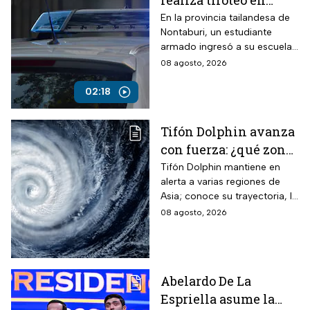
realiza tiroteo en
escuela de Tailandia
En la provincia tailandesa de
Nontaburi, un estudiante
armado ingresó a su escuela
y abrió fuego contra
08 agosto, 2026
compañeros y personal
docente.
02:18
Tifón Dolphin avanza
con fuerza: ¿qué zonas
están en alerta?
Tifón Dolphin mantiene en
alerta a varias regiones de
Asia; conoce su trayectoria, la
fuerza de sus vientos y qué se
08 agosto, 2026
espera durante las próximas
horas.
Abelardo De La
Espriella asume la