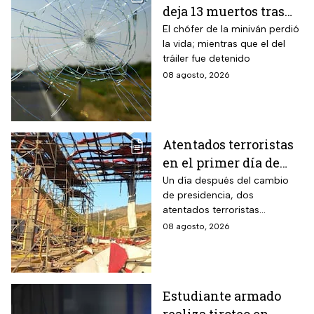
deja 13 muertos tras
choque entre una
El chófer de la miniván perdió
la vida; mientras que el del
miniván y un tráiler
tráiler fue detenido
08 agosto, 2026
Atentados terroristas
en el primer día de
presidencia de
Un día después del cambio
de presidencia, dos
Abelardo De la
atentados terroristas
Espriella en Colombia
ocurrieron en Colombia
08 agosto, 2026
Estudiante armado