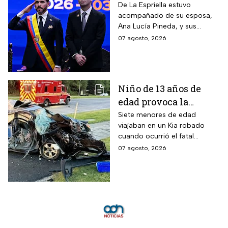
presidencia de
De La Espriella estuvo
acompañado de su esposa,
Colombia; así fue su
Ana Lucía Pineda, y sus
atípica investidura en
cuatro hijos, además de los
07 agosto, 2026
Cali
más de mil invitados
nacionales e internacionales.
Niño de 13 años de
edad provoca la
muerte un hombre de
Siete menores de edad
viajaban en un Kia robado
58 años y deja 6
cuando ocurrió el fatal
lesionados
accidente en Maryland; la
07 agosto, 2026
víctima estaba a pocos
kilómetros de llegar a su
trabajo.