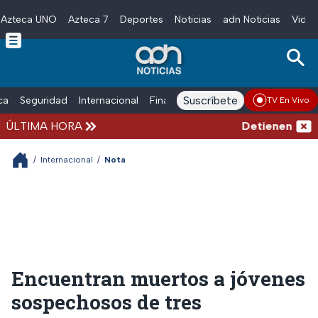
Azteca UNO
Azteca 7
Deportes
Noticias
adn Noticias
Video
Skip to main content
Suscríbete
ica
Seguridad
Internacional
Finanzas
adn Noticias Radio
Esp
TV En Vivo
ÚLTIMA HORA
Detienen al hom
/
Internacional
/
Nota
Encuentran muertos a jóvenes
sospechosos de tres