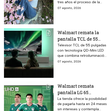
hielos automática.
tres años el proceso de la
creadora: tratamientos,
07 agosto, 2026
cirugías y hasta cumplió uno
de sus grandes sueños antes
de morir.
Walmart remata la
pantalla TCL de 55
pulgadas 4K QD-Mini
Televisor TCL de 55 pulgadas
con tecnología QD-Mini LED
Led con $6,600 de
que combina retroiluminación
descuento en línea y
Mini LED de casi precisión
07 agosto, 2026
hasta 24 meses sin
pixel con puntos cuánticos
intereses
QLED, resolución 4K UHD,
audio Onkyo 2.1 con
subwoofer, Dolby Atmos y
Walmart remata
plataforma Google TV.
pantalla LG 65
pulgadas UHD 4K con
La tienda ofrece la posibilidad
de pagarla hasta en 24 meses
funciones de
sin intereses y contempla