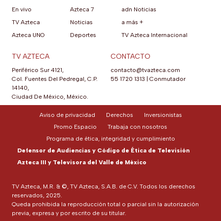
En vivo
Azteca 7
adn Noticias
TV Azteca
Noticias
a más +
Azteca UNO
Deportes
TV Azteca Internacional
TV AZTECA
CONTACTO
Periférico Sur 4121,
contacto@tvazteca.com
Col. Fuentes Del Pedregal, C.P.
55 1720 1313
|
Conmutador
14140,
Ciudad De México, México.
Aviso de privacidad
Derechos
Inversionistas
Promo Espacio
Trabaja con nosotros
Programa de ética, integridad y cumplimiento
Defensor de Audiencias y Código de Ética de Televisión
Azteca III y Televisora del Valle de México
TV Azteca, M.R. & ©, TV Azteca, S.A.B. de C.V. Todos los derechos
reservados, 2025.
Queda prohibida la reproducción total o parcial sin la autorización
previa, expresa y por escrito de su titular.