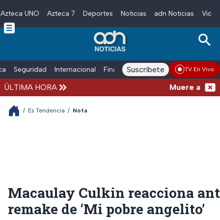
Azteca UNO
Azteca 7
Deportes
Noticias
adn Noticias
Video
Skip to main content
Suscríbete
ica
Seguridad
Internacional
Finanzas
adn Noticias Radio
Esp
TV En Vivo
ÚLTIMA HORA
Muere a los 68 
/
Es Tendencia
/
Nota
Macaulay Culkin reacciona an
remake de ‘Mi pobre angelito’