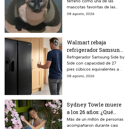
terreno como una de las
cuidar a estos felinos
mascotas favoritas de las
familias mexicanas y hoy 8 de
08 agosto, 2026
agosto es el Día Internacional
del gato.
Walmart rebaja
refrigerador Samsung
Side by Side 27 pies
Refrigerador Samsung Side by
Side con capacidad de 27
negro para familias
pies cúbicos equivalentes a
con casi 40% de
716 litros, tecnología
08 agosto, 2026
descuento
SpaceMax que amplía el
espacio interior mediante
paredes delgadas de alta
eficiencia, compresor Digital
Sydney Towle muere
Inverter con 20 años de
a los 26 años: ¿Qué
garantía exclusiva,
dispensador de agua y hielo
cáncer padecía la
Más de un millón de personas
en la puerta y fábrica de
acompañaron durante casi
estrella de TikTok?