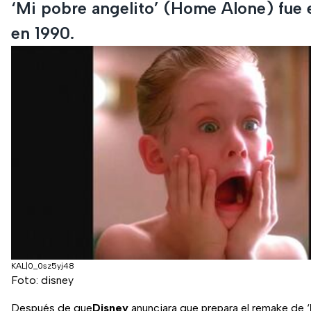
‘Mi pobre angelito’ (Home Alone) fue 
en 1990.
KAL|0_0sz5yj48
Foto: disney
Después de que
Disney
anunciara que prepara el remake de ‘