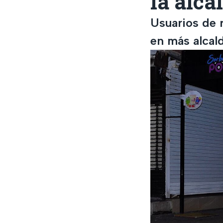
la alca
Usuarios de 
en más alcal