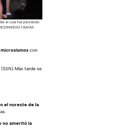
es el cual fue percibido
DEZ/IHH/DIS/
|
ISAÍAS
 microsismos
con
l (SSN) Más tarde se
n el noreste de la
as.
o no ameritó la