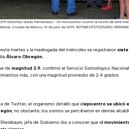
2019 (Notimex-Isaías Hernández).- Un microsismo ocurrió la noche de este mart
pitalinas. Ciudad de México, 16 de julio de 2019. NOTIMEX/FOTO/ISAÍAS HERNÁN
 este martes y la madrugada del miércoles se registraron
siete
ldía
Álvaro Obregón.
fue de
magnitud 2.9
, confirmó el Servicio Sismológico Naciona
vimientos más, con una magnitud promedio de 2.4 grados.
a de Twitter, el organismo detalló que el
epicentro se ubicó e
bregón
, no obstante, los sismos se percibieron en demás alcaldí
a Sheinbaum, jefa de Gobierno dio a conocer que e
l movimient