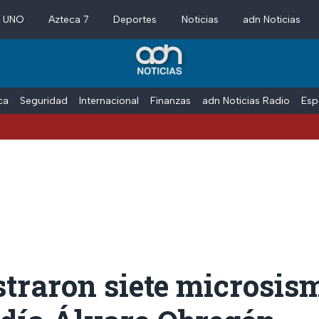
a UNO
Azteca 7
Deportes
Noticias
adn Noticias
ica
Seguridad
Internacional
Finanzas
adn Noticias Radio
Esp
straron siete microsis