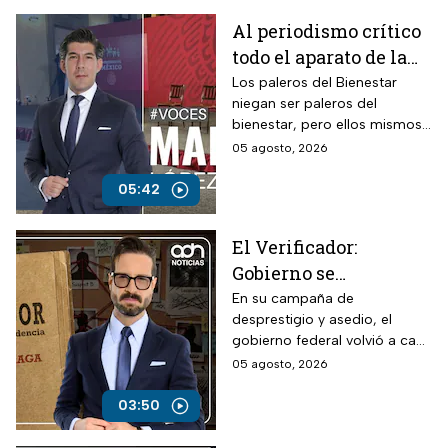
Al periodismo crítico
todo el aparato de la
ley, mientras a los
Los paleros del Bienestar
niegan ser paleros del
“paleros del
bienestar, pero ellos mismos
bienestar”, dinero a
se ponen en evidencia
05 agosto, 2026
manos llenas
durante sus participaciones
haciendo sus preguntas a
05:42
modo.
El Verificador:
Gobierno se
contradice sobre TV
En su campaña de
desprestigio y asedio, el
Azteca; revive
gobierno federal volvió a caer
presuntos adeudos
en contradicciones al señalar
05 agosto, 2026
fiscales
a la televisora del Ajusco por
presuntos adeudos, pese a
03:50
que anteriormente había
asegurado que no existían