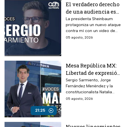
El verdadero derecho
pagos pendientes.
de una audiencia es
tener la opción de
La presidenta Sheinbaum
protagoniza un nuevo ataque
cambiar de canal,
contra mí con un video de
opina Sergio
hace 26 años.
05 agosto, 2026
Sarmiento
Mesa República MX:
Libertad de expresión
en riesgo y los
Sergio Sarmiento, Jorge
Fernández Menéndez y la
ataques contra TV
constitucionalista Natalia
Azteca
Torres analizan los recientes
05 agosto, 2026
ataques contra periodistas
críticos por parte del
21:25
Gobierno Federal
Nuevos lineamientos