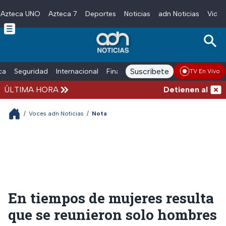
Azteca UNO
Azteca 7
Deportes
Noticias
adn Noticias
Video
Skip to main content
Suscríbete
ica
Seguridad
Internacional
Finanzas
adn Noticias Radio
Esp
TV En Vivo
ÚLTIMA HORA
Detienen al hombr
/
Voces adn Noticias
/
Nota
En tiempos de mujeres resulta
que se reunieron solo hombres