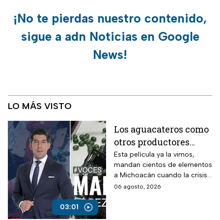
¡No te pierdas nuestro contenido,
sigue a adn Noticias en Google
News!
LO MÁS VISTO
Los aguacateros como
otros productores
están asfixiados por la
Esta película ya la vimos,
mandan cientos de elementos
violencia e
a Michoacán cuando la crisis
inseguridad
estalló por la violencia.
06 agosto, 2026
03:01