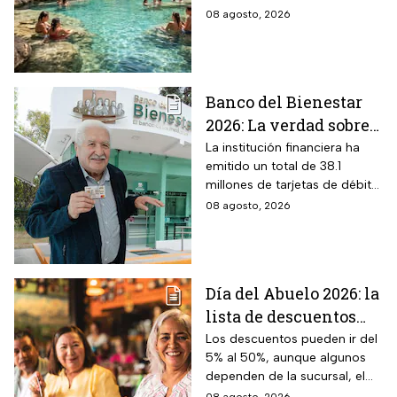
naturaleza del volcán
de vegetación, áreas verdes y
08 agosto, 2026
Popocatépetl y cuesta
espacios para descansar
$40 pesos: días,
horarios y cómo llegar
Banco del Bienestar
2026: La verdad sobre
entrar a Buró de
La institución financiera ha
emitido un total de 38.1
Crédito por tenerla
millones de tarjetas de débito
para la dispersión de los
08 agosto, 2026
programas sociales.
Día del Abuelo 2026: la
lista de descuentos
con tu credencial
Los descuentos pueden ir del
5% al 50%, aunque algunos
INAPAM en
dependen de la sucursal, el
restaurantes,
servicio y los lugares