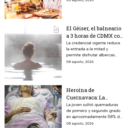
08 agosto, 2026
transporte y tiendas
disponibles
El Géiser, el balneario
a 3 horas de CDMX con
aguas termales de 45°
La credencial vigente reduce
la entrada a la mitad y
y descuentos para
permite disfrutar albercas
adultos mayores del
termales, vapor natural y
08 agosto, 2026
INAPAM: ¿cuánto
paisajes semidesérticos por
cuesta entrar y cómo
110 pesos
llegar?
Heroína de
Cuernavaca: La
historia de Carla, la
La joven sufrió quemaduras
de primero y segundo grado
adolescente que
en aproximadamente 58% de
protegió a su
su cuerpo, principalmente en
08 agosto, 2026
hermanita de 4 años