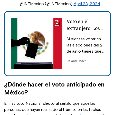
— @INEMexico (@INEMexico)
April 23, 2024
Voto en el
extranjero: Los 2
requisitos que
Si piensas votar en
necesitas fuera
las elecciones del 2
del país para
de junio tienes que
votar en las
conocer cuáles son
25 abril, 2024
Elecciones 2024
los dos requisitos
México
necesarios para
participar
¿Dónde hacer el voto anticipado en
México?
El Instituto Nacional Electoral señaló que aquellas
personas que hayan realizado el trámite en las fechas