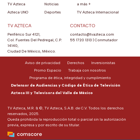
TV Azteca
Noticias
a más +
Azteca UNO
Deportes
TV Azteca Internacional
TV AZTECA
CONTACTO
Periférico Sur 4121,
contacto@tvazteca.com
Col. Fuentes Del Pedregal, C.P.
55 1720 1313
|
Conmutador
14140,
Ciudad De México, México.
Aviso de privacidad
Derechos
Inversionistas
Promo Espacio
Trabaja con nosotros
Programa de ética, integridad y cumplimiento
Defensor de Audiencias y Código de Ética de Televisión
Azteca III y Televisora del Valle de México
TV Azteca, M.R. & ©, TV Azteca, S.A.B. de C.V. Todos los derechos
reservados, 2025.
Queda prohibida la reproducción total o parcial sin la autorización
previa, expresa y por escrito de su titular.