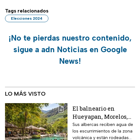
Tags relacionados
Elecciones 2024
¡No te pierdas nuestro contenido,
sigue a adn Noticias en Google
News!
LO MÁS VISTO
El balneario en
Hueyapan, Morelos,
que combina albercas
Sus albercas reciben agua de
los escurrimientos de la zona
cristalinas con la
volcánica y están rodeadas