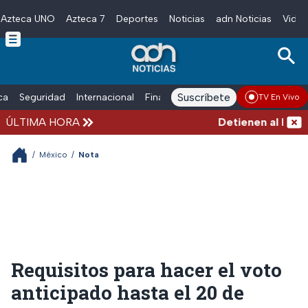
Azteca UNO
Azteca 7
Deportes
Noticias
adn Noticias
Video
Skip to main content
Suscríbete
ica
Seguridad
Internacional
Finanzas
adn Noticias Radio
Esp
TV En Vivo
ÚLTIMA HORA
Detienen al hombre 
/
México
/
Nota
Requisitos para hacer el voto
anticipado hasta el 20 de