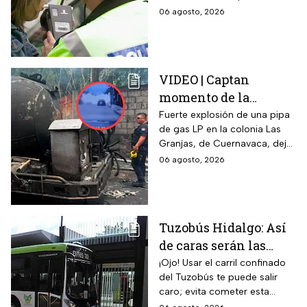
la prueba de
el nuevo límite de sangre o
06 agosto, 2026
alcoholemia
aliento. La sanción golpea por
igual a automovilistas,
transportistas y motociclistas
que circulen por el estado.
VIDEO | Captan
momento de la
explosión de pipa de
Fuerte explosión de una pipa
de gas LP en la colonia Las
gas en Cuernavaca:
Granjas, de Cuernavaca, dejó
¡Imágenes sensibles!
21 heridos y causó pánico
06 agosto, 2026
entre vecinos: VIDEO
Tuzobús Hidalgo: Así
de caras serán las
MULTAS por invadir
¡Ojo! Usar el carril confinado
del Tuzobús te puede salir
el carril confinado a
caro; evita cometer esta
partir de esta fecha
infracción a partir de agosto.