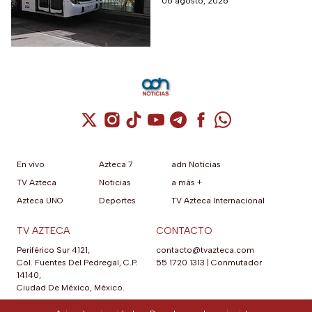
06 agosto, 2026
Cuenta de X / Twitter (se abre en una nuev
Cuenta de Instagram (se abre en una n
Cuenta de TikTok (se abre en una
Cuenta de YouTube (se abre 
Cuenta de Telegram (se a
Cuenta de Facebook 
Cuenta de Whats
En vivo
Azteca 7
adn Noticias
TV Azteca
Noticias
a más +
Azteca UNO
Deportes
TV Azteca Internacional
TV AZTECA
CONTACTO
Periférico Sur 4121,
contacto@tvazteca.com
Col. Fuentes Del Pedregal, C.P.
55 1720 1313
|
Conmutador
14140,
Ciudad De México, México.