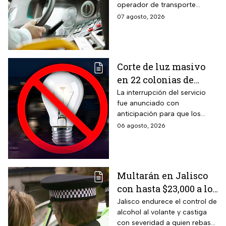
operador de transporte
despensa
público, publicaron algunas
07 agosto, 2026
vacantes y te decimos cómo
puedes aplicar.
Corte de luz masivo
en 22 colonias de
México; zonas
La interrupción del servicio
fue anunciado con
afectadas hoy 7 de
anticipación para que los
agosto
usuarios puedan tomar las
06 agosto, 2026
previsiones necesarias.
Multarán en Jalisco
con hasta $23,000 a los
conductores que
Jalisco endurece el control de
alcohol al volante y castiga
superen este límite en
con severidad a quien rebase