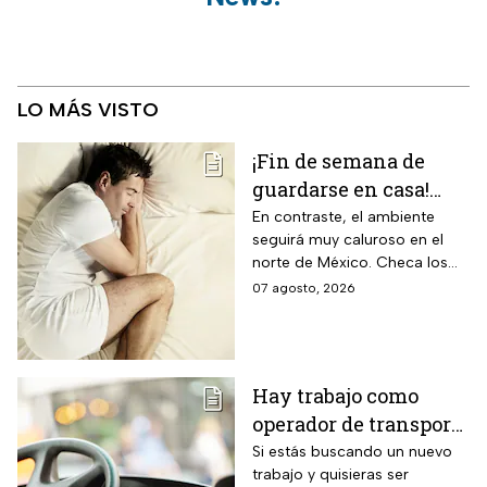
LO MÁS VISTO
¡Fin de semana de
guardarse en casa!
Monzón mexicano
En contraste, el ambiente
seguirá muy caluroso en el
dejará lluvias
norte de México. Checa los
intensas en estos
detalles y toma precauciones.
07 agosto, 2026
estados; así estará el
clima hoy
Hay trabajo como
operador de transporte
público con sueldo de
Si estás buscando un nuevo
trabajo y quisieras ser
18 mil pesos, bonos y