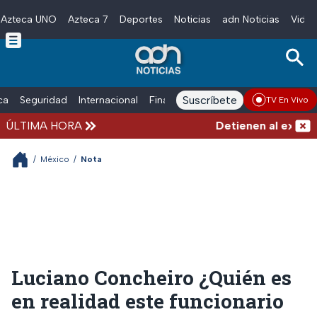
Azteca UNO
Azteca 7
Deportes
Noticias
adn Noticias
Video
Skip to main content
Suscríbete
ica
Seguridad
Internacional
Finanzas
adn Noticias Radio
Esp
TV En Vivo
ÚLTIMA HORA
Detienen al exgobern
/
México
/
Nota
Luciano Concheiro ¿Quién es
en realidad este funcionario