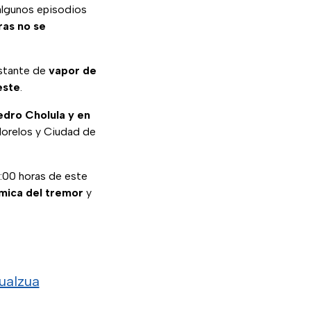
 algunos episodios
ras no se
nstante de
vapor de
este
.
edro Cholula y en
 Morelos y Ciudad de
5:00 horas de este
smica del tremor
y
ualzua