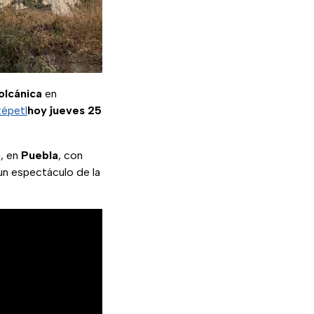
olcánica
en
épetl
hoy jueves 25
, en
Puebla
, con
un espectáculo de la