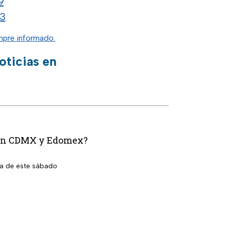
9
3
pre informado.
oticias en
n en CDMX y Edomex?
la de este sábado