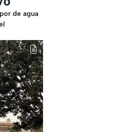
vo
apor de agua
el