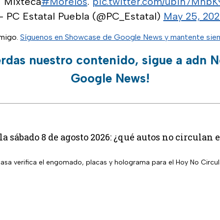
• Mixteca
#Morelos
.
pic.twitter.com/ubih7MnbK
 PC Estatal Puebla (@PC_Estatal)
May 25, 202
migo.
Síguenos en Showcase de Google News y mantente siem
erdas nuestro contenido, sigue a adn N
Google News!
la sábado 8 de agosto 2026: ¿qué autos no circula
 casa verifica el engomado, placas y holograma para el Hoy No Circu