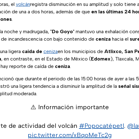
oras, el
volcán
registra disminución en su amplitud y solo tiene
ción de una a dos horas, además de que
en las últimas 24 ho
iones
.
la noche y madrugada, "
Do Goyo
" mantuvo una exhalación co
 de incandescencia con bajo contenido de
ceniza
hacia el
sur
una ligera
caída de
ceniza
en los municipios de
Atlixco, San P
a
, en contraste, en el Estado de México (
Edomex
), Tlaxcala,
 hay reporte de caída de
ceniza
.
ionó que durante el periodo de las 15:00 horas de ayer a las 
istró una ligera tendencia a disminuir la amplitud de la
señal sí
plitud moderada.
⚠️ Información importante
te de actividad del volcán
#Popocatépetl
.
@la
pic.twitter.com/xBqoMeTc2g