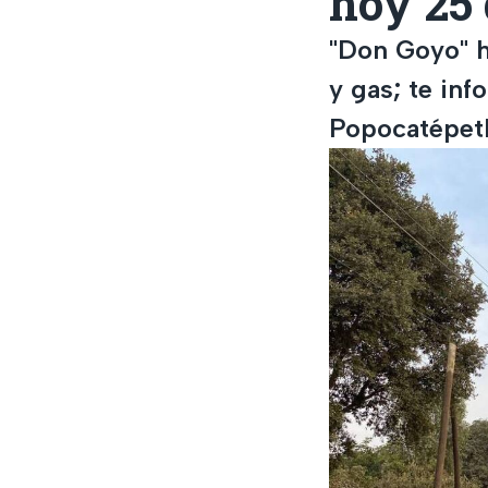
hoy 25
"Don Goyo" h
y gas; te inf
Popocatépetl