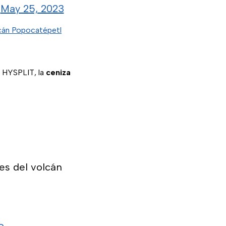
)
May 25, 2023
lcán Popocatépetl
 HYSPLIT, la
ceniza
es del volcán