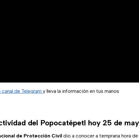
o canal de Telegram
y lleva la información en tus manos
actividad del Popocatépetl hoy 25 de ma
cional de Protección Civil
dio a conocer a temprana hora de