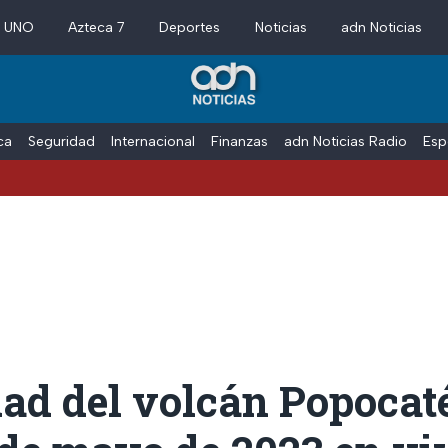
a UNO
Azteca 7
Deportes
Noticias
adn Noticias
ica
Seguridad
Internacional
Finanzas
adn Noticias Radio
Esp
ad del volcán Popocat