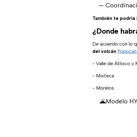
— Coordinac
También te podría 
¿Donde habrá
De acuerdo con lo 
del volcán
Popocat
- Valle de Atlixco 
- Mixteca
- Morelos
🌋Modelo HYS