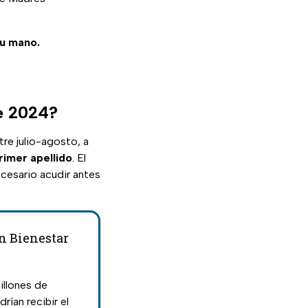
tu mano.
de 2024?
re julio-agosto, a
primer apellido
. El
ecesario acudir antes
ón Bienestar
illones de
rían recibir el