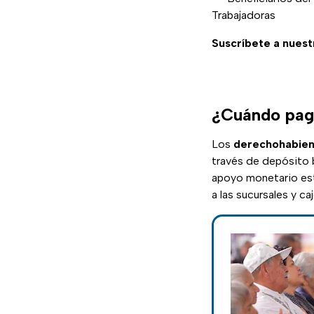
Trabajadoras
Suscríbete a nuest
¿Cuándo paga
Los
derechohabient
través de depósito b
apoyo monetario esta
a las sucursales y c