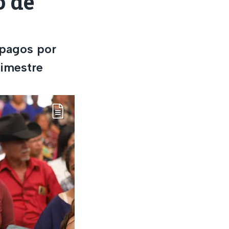
o de
 pagos por
bimestre