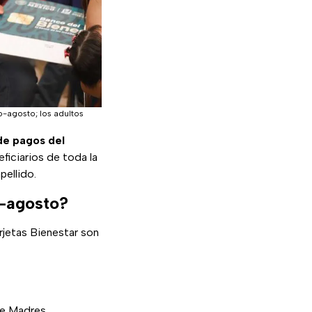
io-agosto; los adultos
 de pagos del
ficiarios de toda la
pellido.
o-agosto?
rjetas Bienestar son
de Madres