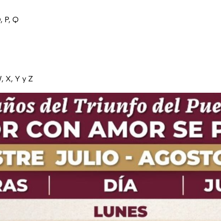
O, P, Q
W, X, Y y Z