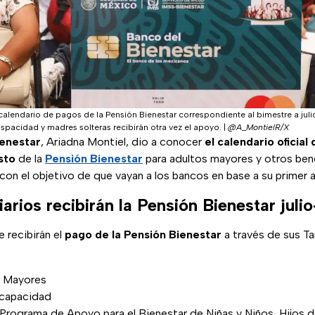
 calendario de pagos de la Pensión Bienestar correspondiente al bimestre a jul
pacidad y madres solteras recibirán otra vez el apoyo.
|
@A_MontielR/X
ienestar
, Ariadna Montiel, dio a conocer
el calendario oficial
sto
de la
Pensión Bienestar
para adultos mayores y otros bene
on el objetivo de que vayan a los bancos en base a su primer a
arios recibirán la Pensión Bienestar juli
e recibirán el
pago de la Pensión Bienestar
a través de sus Ta
s Mayores
scapacidad
l Programa de Apoyo para el Bienestar de Niñas y Niños, Hijos 