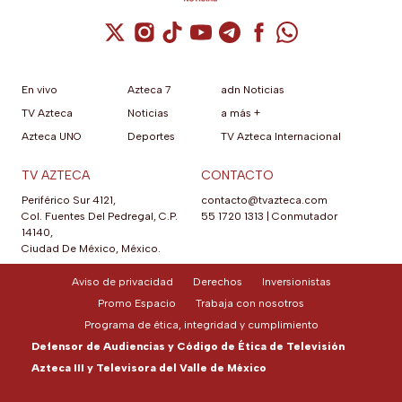
Cuenta de X / Twitter (se abre en una nuev
Cuenta de Instagram (se abre en una n
Cuenta de TikTok (se abre en una
Cuenta de YouTube (se abre 
Cuenta de Telegram (se a
Cuenta de Facebook 
Cuenta de Whats
En vivo
Azteca 7
adn Noticias
TV Azteca
Noticias
a más +
Azteca UNO
Deportes
TV Azteca Internacional
TV AZTECA
CONTACTO
Periférico Sur 4121,
contacto@tvazteca.com
Col. Fuentes Del Pedregal, C.P.
55 1720 1313
|
Conmutador
14140,
Ciudad De México, México.
Aviso de privacidad
Derechos
Inversionistas
Promo Espacio
Trabaja con nosotros
Programa de ética, integridad y cumplimiento
Defensor de Audiencias y Código de Ética de Televisión
Azteca III y Televisora del Valle de México