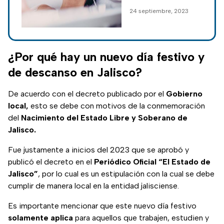
una reforma a la Ley
24 septiembre, 2023
General de
Instituciones y
Procedimientos
Electorales; te
¿Por qué hay un nuevo día festivo y
contamos los
de descanso en Jalisco?
detalles.
De acuerdo con el decreto publicado por el
Gobierno
local,
esto se debe con motivos de la conmemoración
del
Nacimiento del Estado Libre y Soberano de
Jalisco.
Fue justamente a inicios del 2023 que se aprobó y
publicó el decreto en el
Periódico Oficial “El Estado de
Jalisco”
, por lo cual es un estipulación con la cual se debe
cumplir de manera local en la entidad jalisciense.
Es importante mencionar que este nuevo día festivo
solamente aplica
para aquellos que trabajen, estudien y