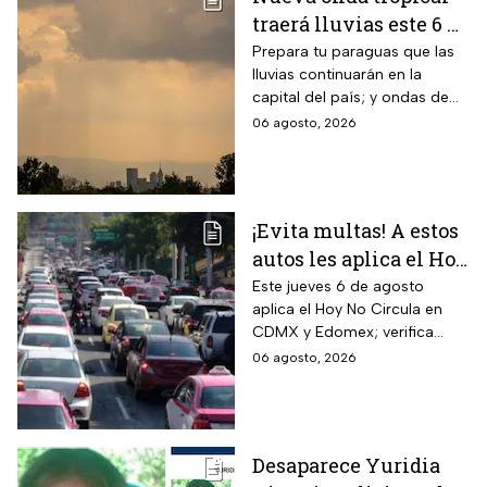
traerá lluvias este 6 de
agosto; Monzón
Prepara tu paraguas que las
lluvias continuarán en la
mexicano aumentará
capital del país; y ondas de
las temperaturas este
calor afectarán el norte de
06 agosto, 2026
jueves
México
¡Evita multas! A estos
autos les aplica el Hoy
No Circula durante
Este jueves 6 de agosto
aplica el Hoy No Circula en
este jueves en CDMX
CDMX y Edomex; verifica
y partes del Edomex
color de engomado, placas y
06 agosto, 2026
holograma para evitar multas
y corralón.
Desaparece Yuridia