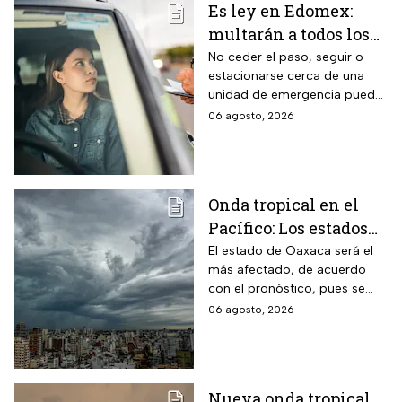
Es ley en Edomex:
multarán a todos los
conductores que
No ceder el paso, seguir o
estacionarse cerca de una
cometan este error
unidad de emergencia puede
frente a ambulancias
generar una multa de más de
06 agosto, 2026
y patrullas
$500 pesos y retrasar una
atención urgente
Onda tropical en el
Pacífico: Los estados
donde lloverá más
El estado de Oaxaca será el
más afectado, de acuerdo
fuerte este jueves y
con el pronóstico, pues se
viernes
prevén lluvias intensas con
06 agosto, 2026
acumulados de entre 75 a 100
milímetros.
Nueva onda tropical