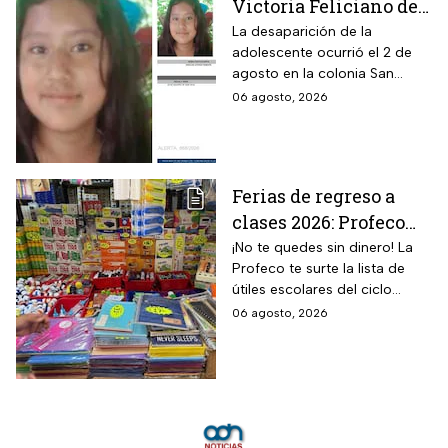
Victoria Feliciano de
13 años en Tlalpan,
La desaparición de la
adolescente ocurrió el 2 de
CDMX; activan Alerta
agosto en la colonia San
Amber
Pedro Mártir; autoridades
06 agosto, 2026
piden ayuda para localizarla
Ferias de regreso a
clases 2026: Profeco
anuncia descuentos
¡No te quedes sin dinero! La
Profeco te surte la lista de
en útiles, mochilas y
útiles escolares del ciclo
uniformes; consulta
2026-2027 a precios de
06 agosto, 2026
sedes
remate.