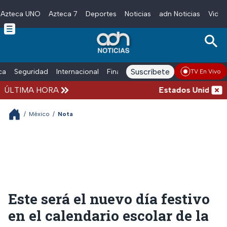
Azteca UNO
Azteca 7
Deportes
Noticias
adn Noticias
Video
Skip to main content
Suscríbete
ica
Seguridad
Internacional
Finanzas
adn Noticias Radio
Esp
TV En Vivo
ÚLTIMA HORA
Estados Unidos suspe
/
México
/
Nota
Este será el nuevo día festivo
en el calendario escolar de la