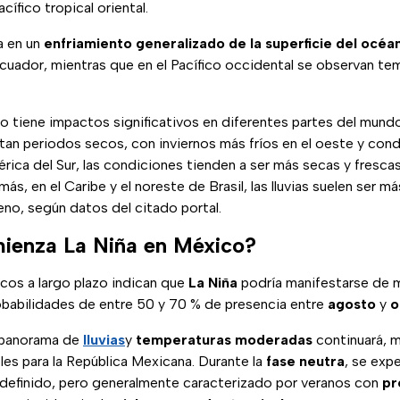
ífico tropical oriental.
a en un
enfriamiento generalizado de la superficie del océan
Ecuador, mientras que en el Pacífico occidental se observan te
o tiene impactos significativos en diferentes partes del mund
tan periodos secos, con inviernos más fríos en el oeste y con
érica del Sur, las condiciones tienden a ser más secas y frescas 
ás, en el Caribe y el noreste de Brasil, las lluvias suelen ser 
no, según datos del citado portal.
ienza La Niña en México?
cos a largo plazo indican que
La Niña
podría manifestarse de 
obabilidades de entre 50 y 70 % de presencia entre
agosto
y
o
l panorama de
lluvias
y
temperaturas moderadas
continuará, 
es para la República Mexicana. Durante la
fase neutra
, se exp
efinido, pero generalmente caracterizado por veranos con
pr