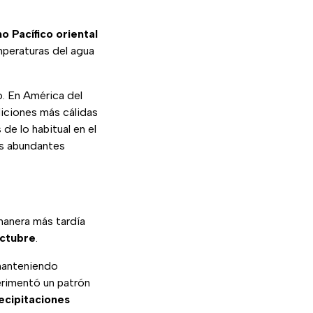
o Pacífico oriental
mperaturas del agua
o. En América del
diciones más cálidas
de lo habitual en el
más abundantes
manera más tardía
ctubre
.
manteniendo
erimentó un patrón
ecipitaciones