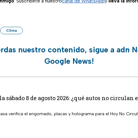
onmigo
. Suscríbete a nuestro
canal de WhatsApp
y
lleva la inf
Clima
erdas nuestro contenido, sigue a adn N
Google News!
la sábado 8 de agosto 2026: ¿qué autos no circula
 casa verifica el engomado, placas y holograma para el Hoy No Circu