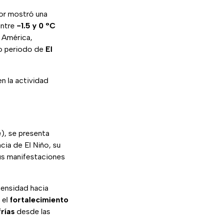
dor mostró una
entre
-1.5 y 0 °C
e América,
do periodo de
El
en la actividad
n
), se presenta
cia de El Niño, su
sus manifestaciones
tensidad hacia
 el
fortalecimiento
rías
desde las