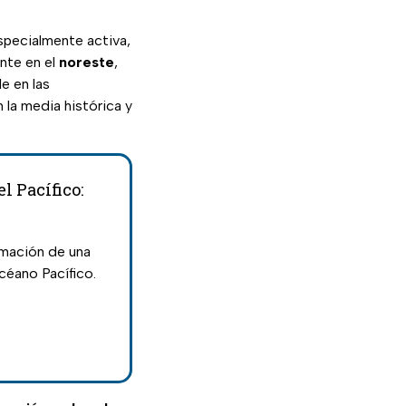
specialmente activa,
ente en el
noreste
,
e en las
 la media histórica y
l Pacífico:
ormación de una
céano Pacífico.