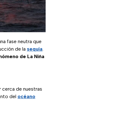
una fase neutra que
ducción de la
sequía
.
nómeno de La Niña
ar cerca de nuestras
ento del
océano