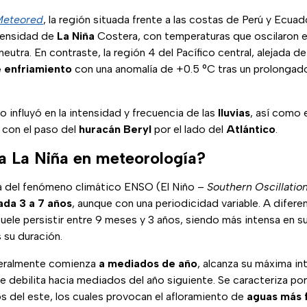
eteored
, la región situada frente a las costas de Perú y Ecua
ntensidad de
La Niña
Costera, con temperaturas que oscilaron 
 neutra. En contraste, la región 4 del Pacífico central, alejada d
e enfriamiento
con una anomalía de +0.5 °C tras un prolonga
o influyó en la intensidad y frecuencia de las
lluvias
, así como 
o
con el paso del
huracán Beryl
por el lado del
Atlántico
.
ca La Niña en meteorología?
ría del fenómeno climático ENSO (El Niño –
Southern Oscillatio
ada 3 a 7 años
, aunque con una periodicidad variable. A diferen
suele persistir entre 9 meses y 3 años, siendo más intensa en 
 su duración.
eralmente comienza
a mediados de año
, alcanza su máxima in
se debilita hacia mediados del año siguiente. Se caracteriza por
os del este, los cuales provocan el afloramiento de
aguas más f