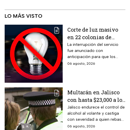
LO MÁS VISTO
Corte de luz masivo
en 22 colonias de
México; zonas
La interrupción del servicio
fue anunciado con
afectadas hoy 7 de
anticipación para que los
agosto
usuarios puedan tomar las
06 agosto, 2026
previsiones necesarias.
Multarán en Jalisco
con hasta $23,000 a los
conductores que
Jalisco endurece el control de
alcohol al volante y castiga
superen este límite en
con severidad a quien rebase
la prueba de
el nuevo límite de sangre o
06 agosto, 2026