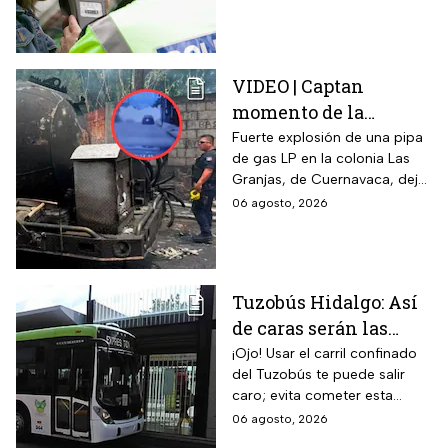
alcoholemia
aliento. La sanción golpea por
igual a automovilistas,
transportistas y motociclistas
que circulen por el estado.
VIDEO | Captan
momento de la
explosión de pipa de
Fuerte explosión de una pipa
de gas LP en la colonia Las
gas en Cuernavaca:
Granjas, de Cuernavaca, dejó
¡Imágenes sensibles!
21 heridos y causó pánico
06 agosto, 2026
entre vecinos: VIDEO
Tuzobús Hidalgo: Así
de caras serán las
MULTAS por invadir
¡Ojo! Usar el carril confinado
del Tuzobús te puede salir
el carril confinado a
caro; evita cometer esta
partir de esta fecha
infracción a partir de agosto.
06 agosto, 2026