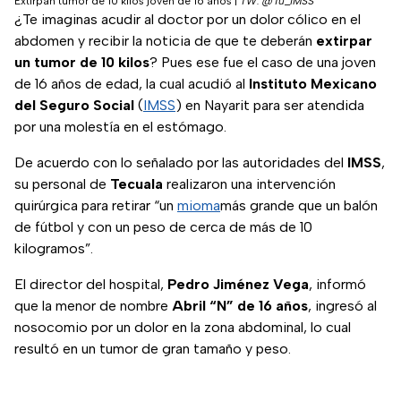
Extirpan tumor de 10 kilos joven de 16 años
|
TW: @Tu_IMSS
¿Te imaginas acudir al doctor por un dolor cólico en el
abdomen y recibir la noticia de que te deberán
extirpar
un tumor de 10 kilos
? Pues ese fue el caso de una joven
de 16 años de edad, la cual acudió al
Instituto Mexicano
del Seguro Social
(
IMSS
) en Nayarit para ser atendida
por una molestía en el estómago.
De acuerdo con lo señalado por las autoridades del
IMSS
,
su personal de
Tecuala
realizaron una intervención
quirúrgica para retirar “un
mioma
más grande que un balón
de fútbol y con un peso de cerca de más de 10
kilogramos”.
El director del hospital,
Pedro Jiménez Vega
, informó
que la menor de nombre
Abril “N” de 16 años
, ingresó al
nosocomio por un dolor en la zona abdominal, lo cual
resultó en un tumor de gran tamaño y peso.