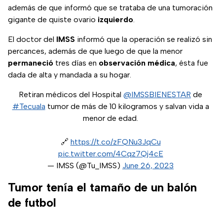
además de que informó que se trataba de una tumoración
gigante de quiste ovario
izquierdo
.
El doctor del
IMSS
informó que la operación se realizó sin
percances, además de que luego de que la menor
permaneció
tres días en
observación
médica
, ésta fue
dada de alta y mandada a su hogar.
Retiran médicos del Hospital
@IMSSBIENESTAR
de
#Tecuala
tumor de más de 10 kilogramos y salvan vida a
menor de edad.
🔗
https://t.co/zFQNu3JqCu
pic.twitter.com/4Cqz7Qj4cE
— IMSS (@Tu_IMSS)
June 26, 2023
Tumor tenía el tamaño de un balón
de futbol