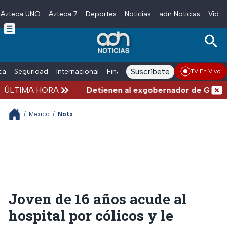
Azteca UNO
Azteca 7
Deportes
Noticias
adn Noticias
Video
Skip to main content
Suscríbete
ica
Seguridad
Internacional
Finanzas
adn Noticias Radio
Esp
TV En Vivo
ÚLTIMA HORA
Detienen al exgobernador de Guerrero
/
México
/
Nota
Joven de 16 años acude al
hospital por cólicos y le