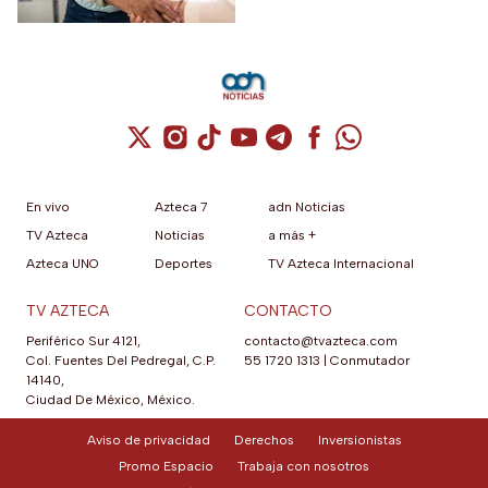
seleccionados
Cuenta de X / Twitter (se abre en una nuev
Cuenta de Instagram (se abre en una n
Cuenta de TikTok (se abre en una
Cuenta de YouTube (se abre 
Cuenta de Telegram (se a
Cuenta de Facebook 
Cuenta de Whats
En vivo
Azteca 7
adn Noticias
TV Azteca
Noticias
a más +
Azteca UNO
Deportes
TV Azteca Internacional
TV AZTECA
CONTACTO
Periférico Sur 4121,
contacto@tvazteca.com
Col. Fuentes Del Pedregal, C.P.
55 1720 1313
|
Conmutador
14140,
Ciudad De México, México.
Aviso de privacidad
Derechos
Inversionistas
Promo Espacio
Trabaja con nosotros