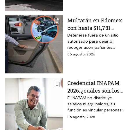
Multarán en Edomex
con hasta $11,731
pesos a todos los
Detenerse fuera de un sitio
autorizado para dejar o
conductores que
recoger acompañantes
realicen esta práctica
puede salir carísimo en
06 agosto, 2026
tan común para subir
Edomex. La sanción,
o bajar personas del
equivalente a 100 Unidades de
Medida y Actualización,
auto
representa el tope más alto
Credencial INAPAM
del Reglamento de Tránsito
2026: ¿cuáles son los
estatal mexiquense.
requisitos para
El INAPAM no distribuye
salarios ni aguinaldos, su
tramitarla gratis y
función es vincular personas
cómo acceder a un
con ofertas laborales, quienes
06 agosto, 2026
empleo de $9,582 al
deberán facilitar estos
mes más aguinaldo?
beneficios a los