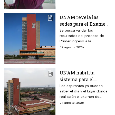
UNAM revela las
sedes para el Examen
de control 2026;
Se busca validar los
resultados del proceso de
consulta dónde será
Primer Ingreso a la
Licenciatura luego de
07 agosto, 2026
anomalías presentadas
UNAM habilita
sistema para el
examen de control: así
Los aspirantes ya pueden
saber el día y el lugar donde
puedes consultar
realizarán el examen de
fecha, hora y sede
control de forma presencial
07 agosto, 2026