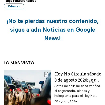
Tags relacionados
Edomex
¡No te pierdas nuestro contenido,
sigue a adn Noticias en Google
News!
LO MÁS VISTO
Hoy No Circula sábado
8 de agosto 2026: ¿qué
autos no circulan en
Antes de salir de casa verifica
el engomado, placas y
CDMX y Edomex?
holograma para el Hoy No
Circula de este sábado
08 agosto, 2026