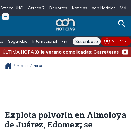
Azteca UNO
Azteca 7
Deportes
Noticias
adn Noticias
Video
Skip to main content
Suscríbete
ica
Seguridad
Internacional
Finanzas
adn Noticias Radio
Esp
TV En Vivo
ÚLTIMA HORA
Vacaciones de verano complicadas: Carreteras cerradas
/
México
/
Nota
Explota polvorín en Almoloya
de Juárez, Edomex; se