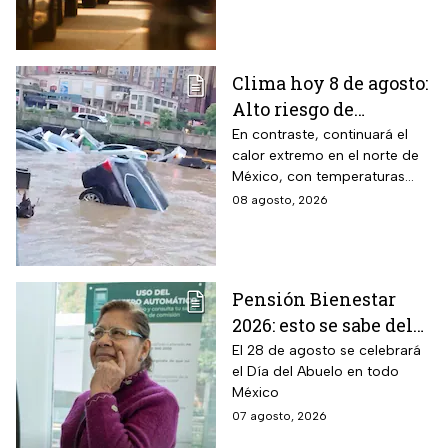
Clima hoy 8 de agosto:
Alto riesgo de
inundaciones y
En contraste, continuará el
calor extremo en el norte de
desbordamiento de
México, con temperaturas
ríos por lluvias
superiores a 45°C en el
08 agosto, 2026
intensas en dos
noreste de Baja California.
estados
Pensión Bienestar
2026: esto se sabe del
pago por el Día del
El 28 de agosto se celebrará
el Día del Abuelo en todo
Abuelo en agosto
México
07 agosto, 2026