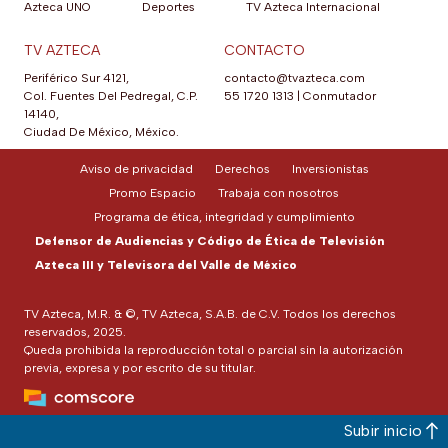
Azteca UNO
Deportes
TV Azteca Internacional
TV AZTECA
CONTACTO
Periférico Sur 4121,
contacto@tvazteca.com
Col. Fuentes Del Pedregal, C.P.
55 1720 1313
|
Conmutador
14140,
Ciudad De México, México.
Aviso de privacidad
Derechos
Inversionistas
Promo Espacio
Trabaja con nosotros
Programa de ética, integridad y cumplimiento
Defensor de Audiencias y Código de Ética de Televisión
Azteca III y Televisora del Valle de México
TV Azteca, M.R. & ©, TV Azteca, S.A.B. de C.V. Todos los derechos
reservados, 2025.
Queda prohibida la reproducción total o parcial sin la autorización
previa, expresa y por escrito de su titular.
Subir inicio