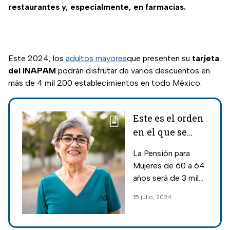
restaurantes y, especialmente, en farmacias.
Este 2024, los
adultos mayores
que presenten su
tarjeta
del INAPAM
podrán disfrutar de varios descuentos en
más de 4 mil 200 establecimientos en todo México.
Este es el orden
en el que se
entregará la
La Pensión para
Pensión para
Mujeres de 60 a 64
Mujeres de 60 a
años será de 3 mil
64 años, según
pesos bimestrales;
15 julio, 2024
Claudia
la mitad del recurso
Sheinbaum
que se otorga en la
Pensión Bienestar