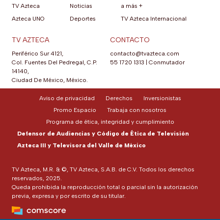
TV Azteca
Noticias
a más +
Azteca UNO
Deportes
TV Azteca Internacional
TV AZTECA
CONTACTO
Periférico Sur 4121,
contacto@tvazteca.com
Col. Fuentes Del Pedregal, C.P.
55 1720 1313
|
Conmutador
14140,
Ciudad De México, México.
Aviso de privacidad
Derechos
Inversionistas
Promo Espacio
Trabaja con nosotros
Programa de ética, integridad y cumplimiento
Defensor de Audiencias y Código de Ética de Televisión
Azteca III y Televisora del Valle de México
TV Azteca, M.R. & ©, TV Azteca, S.A.B. de C.V. Todos los derechos
reservados, 2025.
Queda prohibida la reproducción total o parcial sin la autorización
previa, expresa y por escrito de su titular.