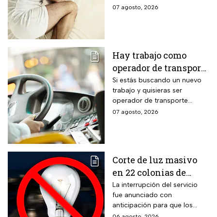
intensas en estos
detalles y toma precauciones.
07 agosto, 2026
estados; así estará el
clima hoy
Hay trabajo como
operador de transporte
público con sueldo de
Si estás buscando un nuevo
trabajo y quisieras ser
18 mil pesos, bonos y
operador de transporte
despensa
público, publicaron algunas
07 agosto, 2026
vacantes y te decimos cómo
puedes aplicar.
Corte de luz masivo
en 22 colonias de
México; zonas
La interrupción del servicio
fue anunciado con
afectadas hoy 7 de
anticipación para que los
agosto
usuarios puedan tomar las
06 agosto, 2026