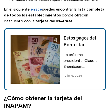
En el siguiente
enlace
puedes encontrar la
lista completa
de todos los establecimientos
donde ofrecen
descuento con la
tarjeta del INAPAM.
Estos pagos del
Bienestar
tendrán un
La próxima
aumento
presidenta, Claudia
confirmado en
Sheinbaum,
2025
confirmó que en
15 julio, 2024
2025 habrá un
aumento en el pago
de ciertos apoyos;
esto dijo sobre los
¿Cómo obtener la tarjeta del
programas del
INAPAM?
Bienestar.