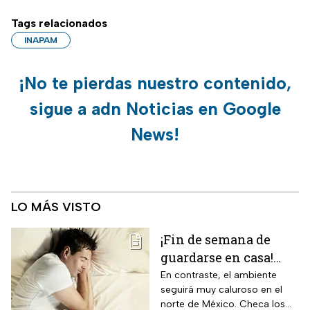
Tags relacionados
INAPAM
¡No te pierdas nuestro contenido,
sigue a adn Noticias en Google
News!
LO MÁS VISTO
¡Fin de semana de
guardarse en casa!
Monzón mexicano
En contraste, el ambiente
seguirá muy caluroso en el
dejará lluvias
norte de México. Checa los