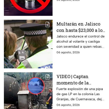
previsiones necesarias.
Multarán en Jalisco
con hasta $23,000 a los
conductores que
Jalisco endurece el control de
alcohol al volante y castiga
superen este límite en
con severidad a quien rebase
la prueba de
el nuevo límite de sangre o
06 agosto, 2026
alcoholemia
aliento. La sanción golpea por
igual a automovilistas,
transportistas y motociclistas
que circulen por el estado.
VIDEO | Captan
momento de la
explosión de pipa de
Fuerte explosión de una pipa
de gas LP en la colonia Las
gas en Cuernavaca:
Granjas, de Cuernavaca, dejó
¡Imágenes sensibles!
21 heridos y causó pánico
06 agosto, 2026