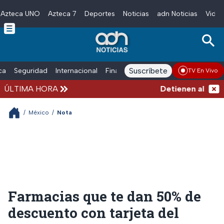
Azteca UNO
Azteca 7
Deportes
Noticias
adn Noticias
Video
Skip to main content
Suscríbete
ica
Seguridad
Internacional
Finanzas
adn Noticias Radio
Esp
TV En Vivo
ÚLTIMA HORA
Detienen al exgobe
/
México
/
Nota
Farmacias que te dan 50% de
descuento con tarjeta del