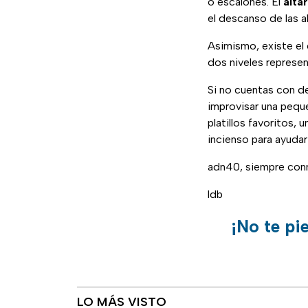
o escalones. El
altar
el descanso de las a
Asimismo, existe el d
dos niveles representa
Si no cuentas con d
improvisar una peque
platillos favoritos,
incienso para ayudar
adn40, siempre con
ldb
¡No te pi
LO MÁS VISTO