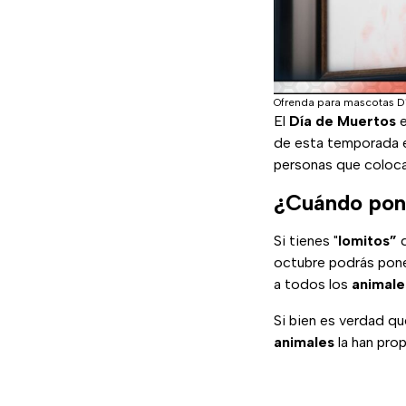
Ofrenda para mascotas D
El
Día de Muertos
e
de esta temporada en
personas que coloc
¿Cuándo pone
Si tienes "
lomitos”
octubre podrás pone
a todos los
animale
Si bien es verdad qu
animales
la han pro