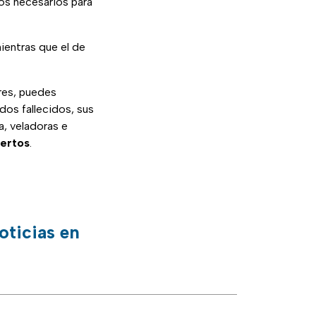
sos necesarios para
mientras que el de
res, puedes
dos fallecidos, sus
a, veladoras e
ertos
.
oticias en