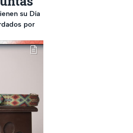
funtas
tienen su Día
ordados por