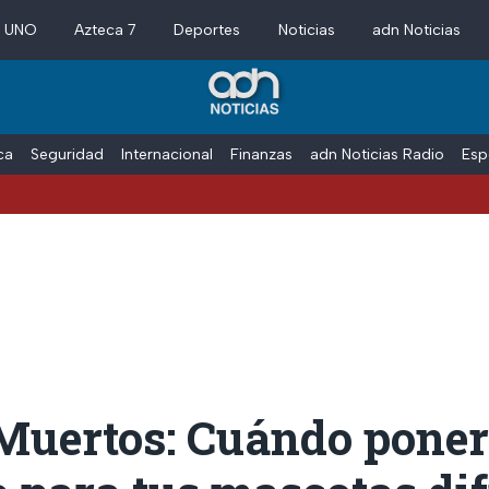
a UNO
Azteca 7
Deportes
Noticias
adn Noticias
ica
Seguridad
Internacional
Finanzas
adn Noticias Radio
Esp
Muertos: Cuándo poner