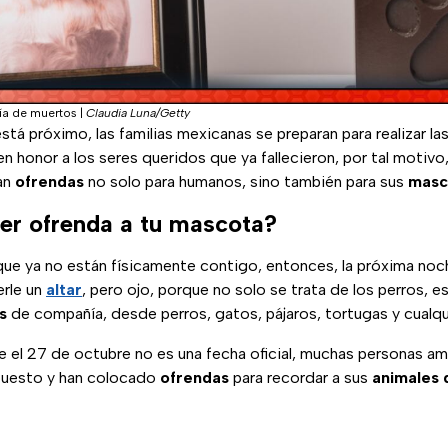
ía de muertos
|
Claudia Luna/Getty
stá próximo, las familias mexicanas se preparan para realizar la
 honor a los seres queridos que ya fallecieron, por tal motiv
an
ofrendas
no solo para humanos, sino también para sus
masc
r ofrenda a tu mascota?
que ya no están físicamente contigo, entonces, la próxima noc
rle un
altar
, pero ojo, porque no solo se trata de los perros, e
s
de compañía, desde perros, gatos, pájaros, tortugas y cualq
e el 27 de octubre no es una fecha oficial, muchas personas a
puesto y han colocado
ofrendas
para recordar a sus
animales