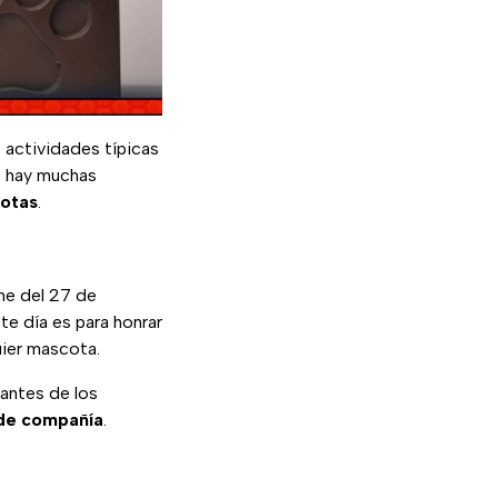
s actividades típicas
o, hay muchas
otas
.
he del 27 de
ste día es para honrar
uier mascota.
mantes de los
 de compañía
.