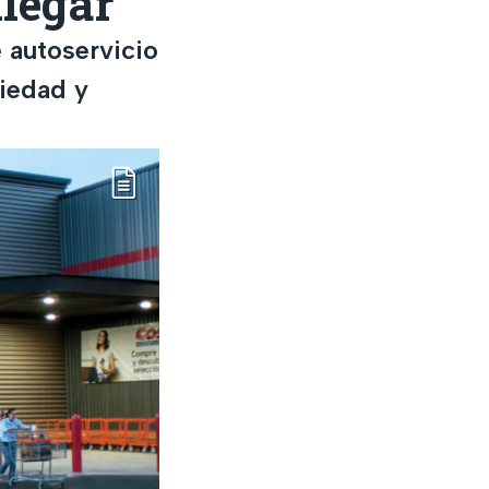
legar
 autoservicio
riedad y