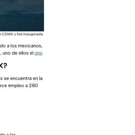
en CDMX y fue inaugurada
ado a los mexicanos,
 uno de ellos el
oro
.
X?
s se encuentra en la
frece empleo a 280
a a las