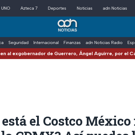
a UNO
Azteca 7
Deportes
Noticias
adn Noticias
ica
Seguridad
Internacional
Finanzas
adn Noticias Radio
Esp
bernador de Guerrero, Ángel Aguirre, por el Caso Ayotzi
 está el Costco México