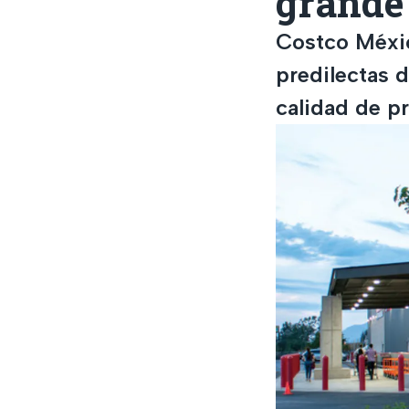
grande
Costco Méxic
predilectas 
calidad de p