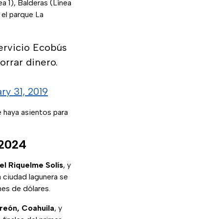
a 1), Balderas (Línea
 el parque La
servicio Ecobús
orrar dinero.
ry 31, 2019
e haya asientos para
 2024
el Riquelme Solís
, y
 ciudad lagunera se
ones de dólares.
reón, Coahuila
, y