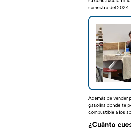
su construcción inic
semestre del 2024.
Además de vender pa
gasolina donde te p
combustible a los so
¿Cuánto cues