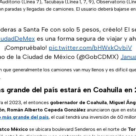
Auditorio (Línea 7), Tacubaya (Línea 1, 7, 9), Observatorio (Líne
 son paradas y llegadas de camiones. El usuario deberá bajarse en
deras a Santa Fe con solo 5 pesos, créelo! El 
iudadDeMex
es una forma segura de viajar y ah
¡Compruébalo!
pic.twitter.com/bHWxkOvbiV
no de la Ciudad de México (@GobCDMX)
Janua
 que generalmente los camiones van muy llenos y es difícil qu
.
s grande del país estará en Coahuila en
a el 2023, el entonces
gobernador de Coahuila
,
Miguel Áng
ón
,
Román Alberto Cepeda González
anunciaron que en esta
 más grande del país
, el cual tendrá una inversión de 60 mill
stco México
se ubicara boulevard Senderos en el norte de
Tor