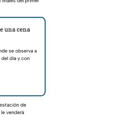
finales del primer
ene una cena
onde se observa a
 del día y con
 estación de
e le venderá