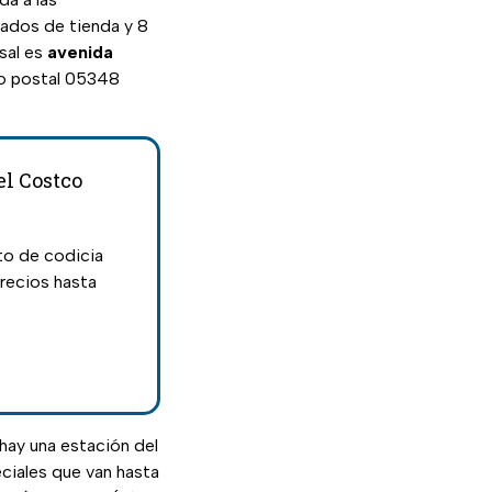
rados de tienda y 8
sal es
avenida
go postal 05348
el Costco
to de codicia
recios hasta
 hay una estación del
ciales que van hasta