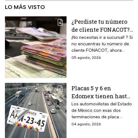
LO MÁS VISTO
¿Perdiste tu número
de cliente FONACOT?
Así puedes
¡No necesitas ir a sucursal! ? Si
no encuentras tu número de
recuperarlo y
cliente FONACOT, ahora
consultar tu crédito
puedes recuperarlo y
05 agosto, 2026
2026
consultar tu crédito
fácilmente.
Placas 5 y 6 en
Edomex tienen hasta
el 31 de agosto 2026
Los automovilistas del Estado
de México con esas dos
para realizar la
terminaciones de placa
verificación
enfrentan el cierre de su
04 agosto, 2026
vehicular o recibirán
periodo este mes. Quien no
esta multa
cumpla con la revisión de