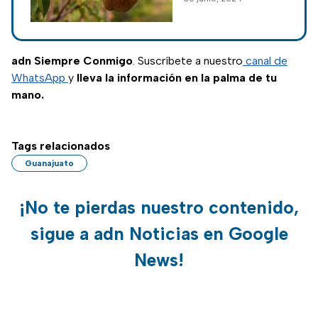
ricos frutos, purifica
el aire si lo plantas
en el jardín o
banqueta de tu
adn Siempre Conmigo
. Suscríbete a nuestro
canal de
casa.
WhatsApp
y
lleva la información en la palma de tu
mano.
Tags relacionados
Guanajuato
¡No te pierdas nuestro contenido,
sigue a adn Noticias en Google
News!