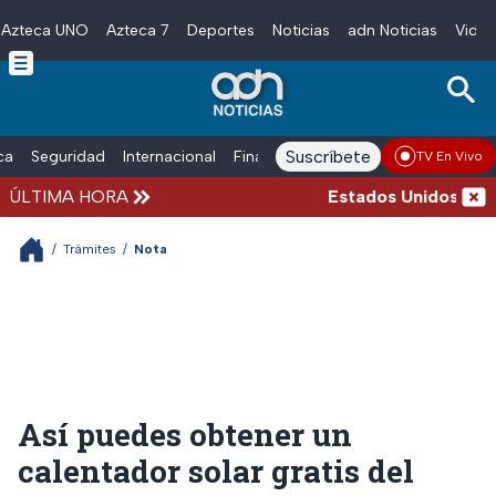
Azteca UNO
Azteca 7
Deportes
Noticias
adn Noticias
Video
Skip to main content
Suscríbete
ica
Seguridad
Internacional
Finanzas
adn Noticias Radio
Esp
TV En Vivo
ÚLTIMA HORA
Estados Unidos suspend
/
Trámites
/
Nota
Así puedes obtener un
calentador solar gratis del