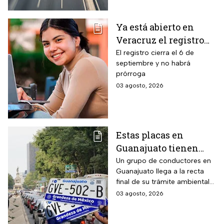
emisiones antes de que
acabe agosto pagará una
Ya está abierto en
sanción de miles de pesos.
Veracruz el registro
para becas de hasta
El registro cierra el 6 de
septiembre y no habrá
$3,000 pesos para
prórroga
estudiantes de todos
03 agosto, 2026
los niveles: fecha
límite y requisitos
para aplicar
Estas placas en
Guanajuato tienen
hasta el 31 de agosto
Un grupo de conductores en
Guanajuato llega a la recta
2026 para realizar la
final de su trámite ambiental
verificación
semestral. El descuido cuesta
03 agosto, 2026
vehicular o habrá
más de dos mil pesos y
multas de más de
compromete la circulación
legal del vehículo.