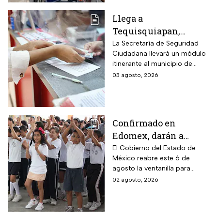
$2,000
Llega a
Tequisquiapan,
Querétaro, unidad
La Secretaría de Seguridad
Ciudadana llevará un módulo
móvil de licencia de
itinerante al municipio de
conducir este martes
Tequisquiapan, en Querétaro,
03 agosto, 2026
4 de agosto: los cupos
para expedir permisos de
son limitados y estos
manejo con cupo restringido
a ochenta personas.
son los requisitos
Confirmado en
Edomex, darán a
partir del 6 de agosto
El Gobierno del Estado de
México reabre este 6 de
segunda oportunidad
agosto la ventanilla para
a quienes perdieron el
quienes buscan un cambio de
02 agosto, 2026
SAID para inscribir a
plantel o una inscripción
sus hijos a preescolar,
tardía a la educación básica.
primaria o secundaria: