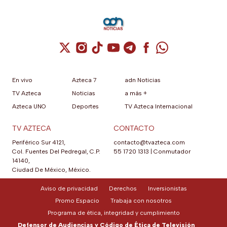
el trámite es gratis y
termina en esta fecha
Cuenta de X / Twitter (se abre en una nuev
Cuenta de Instagram (se abre en una n
Cuenta de TikTok (se abre en una
Cuenta de YouTube (se abre 
Cuenta de Telegram (se a
Cuenta de Facebook 
Cuenta de Whats
En vivo
Azteca 7
adn Noticias
TV Azteca
Noticias
a más +
Azteca UNO
Deportes
TV Azteca Internacional
TV AZTECA
CONTACTO
Periférico Sur 4121,
contacto@tvazteca.com
Col. Fuentes Del Pedregal, C.P.
55 1720 1313
|
Conmutador
14140,
Ciudad De México, México.
Aviso de privacidad
Derechos
Inversionistas
Promo Espacio
Trabaja con nosotros
Programa de ética, integridad y cumplimiento
Defensor de Audiencias y Código de Ética de Televisión