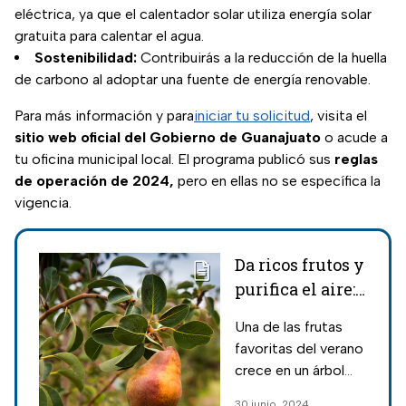
eléctrica, ya que el calentador solar utiliza energía solar
gratuita para calentar el agua.
Sostenibilidad:
Contribuirás a la reducción de la huella
de carbono al adoptar una fuente de energía renovable.
Para más información y para
iniciar tu solicitud
, visita el
sitio web oficial del Gobierno de Guanajuato
o acude a
tu oficina municipal local. El programa publicó sus
reglas
de operación de 2024,
pero en ellas no se específica la
vigencia.
Da ricos frutos y
purifica el aire:
Este árbol es
Una de las frutas
ideal para
favoritas del verano
plantar en casa
crece en un árbol
que, además de dar
30 junio, 2024