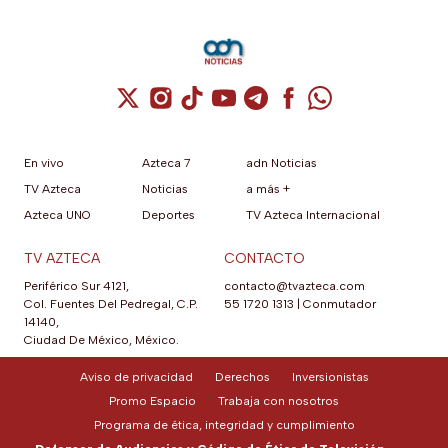
Cuenta de X / Twitter (se abre en una nuev
Cuenta de Instagram (se abre en una n
Cuenta de TikTok (se abre en una
Cuenta de YouTube (se abre 
Cuenta de Telegram (se a
Cuenta de Facebook 
Cuenta de Whats
En vivo
Azteca 7
adn Noticias
TV Azteca
Noticias
a más +
Azteca UNO
Deportes
TV Azteca Internacional
TV AZTECA
CONTACTO
Periférico Sur 4121,
contacto@tvazteca.com
Col. Fuentes Del Pedregal, C.P.
55 1720 1313
|
Conmutador
14140,
Ciudad De México, México.
Aviso de privacidad
Derechos
Inversionistas
Promo Espacio
Trabaja con nosotros
Programa de ética, integridad y cumplimiento