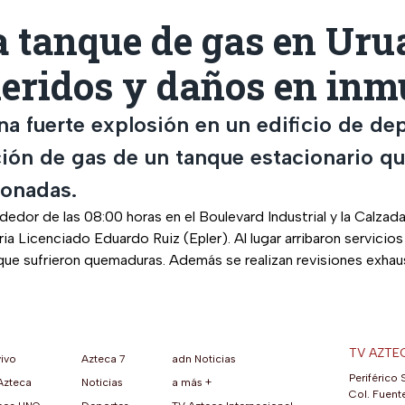
a tanque de gas en Uru
heridos y daños en inm
una fuerte explosión en un edificio de d
ión de gas de un tanque estacionario qu
ionadas.
ededor de las 08:00 horas en el Boulevard Industrial y la Calzad
ria Licenciado Eduardo Ruiz (Epler). Al lugar arribaron servici
que sufrieron quemaduras. Además se realizan revisiones exhau
TV AZTE
vivo
Azteca 7
adn Noticias
Periférico 
Azteca
Noticias
a más +
ueva pestaña)
na nueva pestaña)
una nueva pestaña)
re en una nueva pestaña)
se abre en una nueva pestaña)
ok (se abre en una nueva pestaña)
atsApp (se abre en una nueva pestaña)
Col. Fuente