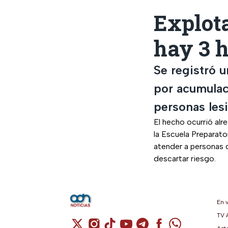
Explot
hay 3 
Se registró 
por acumulac
personas les
El hecho ocurrió alr
la Escuela Preparato
atender a personas 
descartar riesgo.
En 
TV 
Cuenta de X / Twitter (se abre en una n
Cuenta de Instagram (se abre en u
Cuenta de TikTok (se abre en 
Cuenta de YouTube (se ab
Cuenta de Telegram (
Cuenta de Facebo
Cuenta de Wh