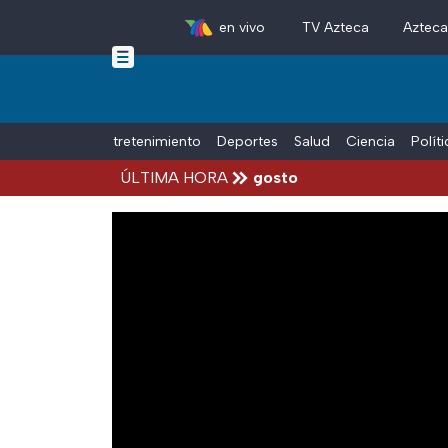
en vivo
TV Azteca
Aztec
Skip to main content
Tiempo Libre
Entretenimiento
Deportes
Salud
Ciencia
Polít
accidentes hoy viernes 7 de agosto
ÚLTIMA HORA