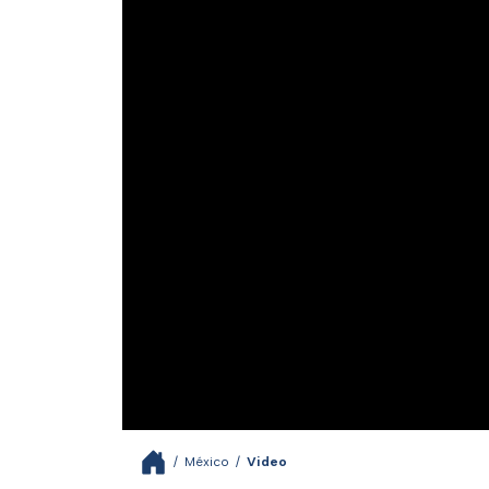
/
México
/
Video