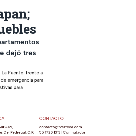
apan;
uebles
epartamentos
e dejó tres
a La Fuente, frente a
os de emergencia para
stivas para
CA
CONTACTO
Sur 4121,
contacto@tvazteca.com
s Del Pedregal, C.P.
55 1720 1313
|
Conmutador