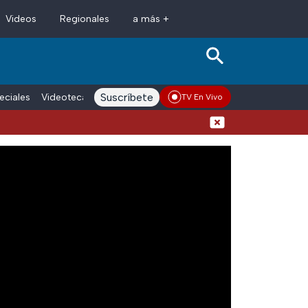
Videos
Regionales
a más +
Suscríbete
eciales
Videoteca
Conductores
Voces adn Noticias
Enlace La
TV En Vivo