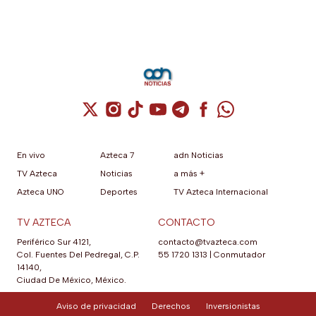
Cuenta de X / Twitter (se abre en una nuev
Cuenta de Instagram (se abre en una n
Cuenta de TikTok (se abre en una
Cuenta de YouTube (se abre 
Cuenta de Telegram (se a
Cuenta de Facebook 
Cuenta de Whats
En vivo
Azteca 7
adn Noticias
TV Azteca
Noticias
a más +
Azteca UNO
Deportes
TV Azteca Internacional
TV AZTECA
CONTACTO
Periférico Sur 4121,
contacto@tvazteca.com
Col. Fuentes Del Pedregal, C.P.
55 1720 1313
|
Conmutador
14140,
Ciudad De México, México.
Aviso de privacidad
Derechos
Inversionistas