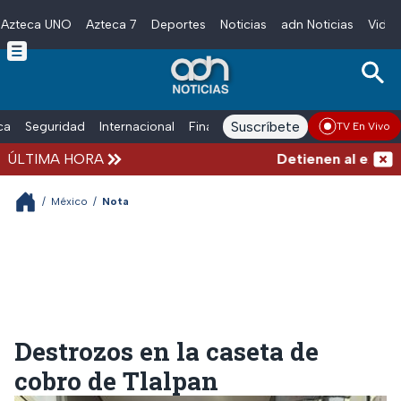
Azteca UNO
Azteca 7
Deportes
Noticias
adn Noticias
Video
Skip to main content
Suscríbete
ica
Seguridad
Internacional
Finanzas
adn Noticias Radio
Esp
TV En Vivo
ÚLTIMA HORA
Detienen al exgobernado
/
México
/
Nota
Destrozos en la caseta de
cobro de Tlalpan