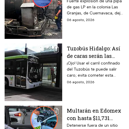
explosión de pipa de
Fuerte explosión de una pipa
de gas LP en la colonia Las
gas en Cuernavaca:
Granjas, de Cuernavaca, dejó
¡Imágenes sensibles!
21 heridos y causó pánico
06 agosto, 2026
entre vecinos: VIDEO
Tuzobús Hidalgo: Así
de caras serán las
MULTAS por invadir
¡Ojo! Usar el carril confinado
del Tuzobús te puede salir
el carril confinado a
caro; evita cometer esta
partir de esta fecha
infracción a partir de agosto.
06 agosto, 2026
Multarán en Edomex
con hasta $11,731
pesos a todos los
Detenerse fuera de un sitio