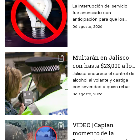
México; zonas
La interrupción del servicio
fue anunciado con
afectadas hoy 7 de
anticipación para que los
agosto
usuarios puedan tomar las
06 agosto, 2026
previsiones necesarias.
Multarán en Jalisco
con hasta $23,000 a los
conductores que
Jalisco endurece el control de
alcohol al volante y castiga
superen este límite en
con severidad a quien rebase
la prueba de
el nuevo límite de sangre o
06 agosto, 2026
alcoholemia
aliento. La sanción golpea por
igual a automovilistas,
transportistas y motociclistas
que circulen por el estado.
VIDEO | Captan
momento de la