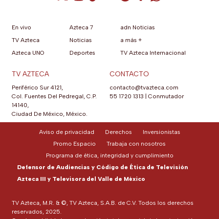
En vivo
Azteca 7
adn Noticias
TV Azteca
Noticias
a más +
Azteca UNO
Deportes
TV Azteca Internacional
TV AZTECA
CONTACTO
Periférico Sur 4121,
contacto@tvazteca.com
Col. Fuentes Del Pedregal, C.P.
55 1720 1313
|
Conmutador
14140,
Ciudad De México, México.
Aviso de privacidad
Derechos
Inversionistas
Promo Espacio
Trabaja con nosotros
Programa de ética, integridad y cumplimiento
Defensor de Audiencias y Código de Ética de Televisión
Azteca III y Televisora del Valle de México
TV Azteca, M.R. & ©, TV Azteca, S.A.B. de C.V. Todos los derechos
reservados, 2025.