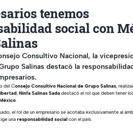
sarios tenemos
abilidad social con Mé
Salinas
onsejo Consultivo Nacional, la vicepresi
 Grupo Salinas destacó la responsabilid
mpresarios.
io del C
onsejo Consultivo Nacional de Grupo Salinas
, realiz
Libertad
,
Ninfa Salinas Sada
destacó el rol que deben tener lo
México
.
sado, el rol de un empresario se acotaba exclusivamente al ám
xige una
responsabilidad social
con el país.