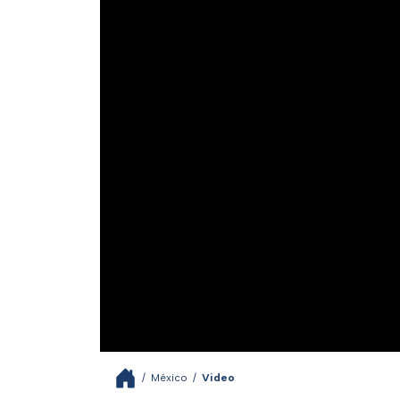
/
México
/
Video