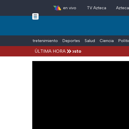
en vivo
TV Azteca
Aztec
Skip to main content
Tiempo Libre
Entretenimiento
Deportes
Salud
Ciencia
Polít
cidentes hoy viernes 7 de agosto
ÚLTIMA HORA