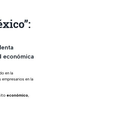
xico”:
denta
ad económica
ado en la
s empresarios en la
bito
económico
,