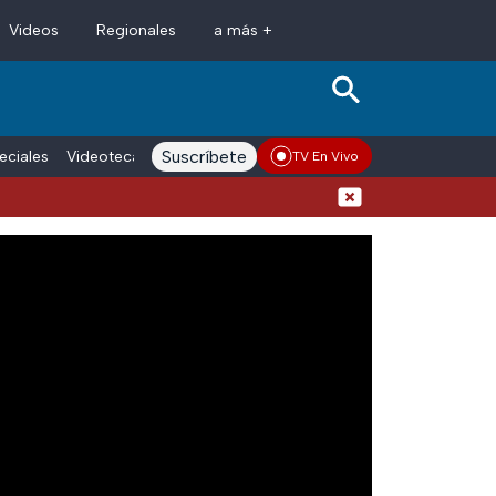
Videos
Regionales
a más +
Suscríbete
eciales
Videoteca
Conductores
Voces adn Noticias
Enlace La
TV En Vivo