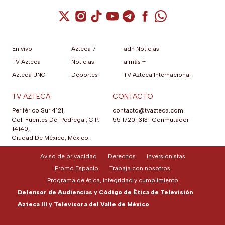
Cuenta de X / Twitter (se abre en una nuev
Cuenta de Instagram (se abre en una n
Cuenta de TikTok (se abre en una
Cuenta de YouTube (se abre 
Cuenta de Telegram (se a
Cuenta de Facebook 
Cuenta de Whats
En vivo
Azteca 7
adn Noticias
TV Azteca
Noticias
a más +
Azteca UNO
Deportes
TV Azteca Internacional
TV AZTECA
CONTACTO
Periférico Sur 4121,
contacto@tvazteca.com
Col. Fuentes Del Pedregal, C.P.
55 1720 1313
|
Conmutador
14140,
Ciudad De México, México.
Aviso de privacidad
Derechos
Inversionistas
Promo Espacio
Trabaja con nosotros
Programa de ética, integridad y cumplimiento
Defensor de Audiencias y Código de Ética de Televisión
Azteca III y Televisora del Valle de México