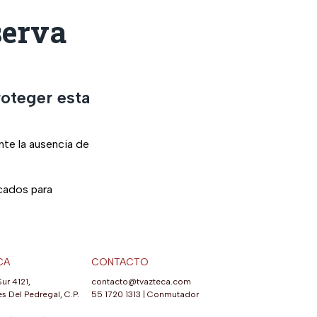
serva
roteger esta
nte la ausencia de
ocados para
CA
CONTACTO
Sur 4121,
contacto@tvazteca.com
s Del Pedregal, C.P.
55 1720 1313
|
Conmutador