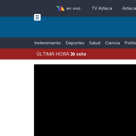
en vivo
TV Azteca
Aztec
Skip to main content
Tiempo Libre
Entretenimiento
Deportes
Salud
Ciencia
Polít
cidentes hoy viernes 7 de agosto
ÚLTIMA HORA