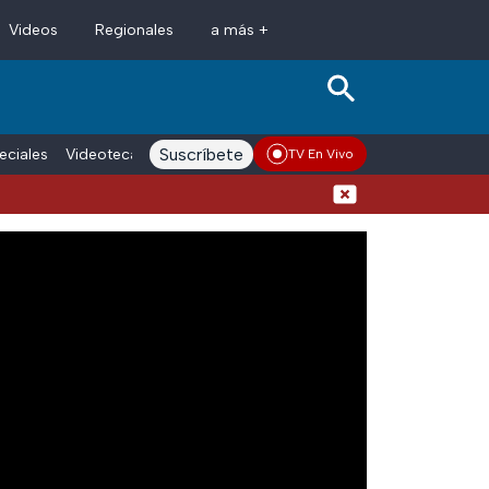
Videos
Regionales
a más +
Suscríbete
eciales
Videoteca
Conductores
Voces adn Noticias
Enlace La
TV En Vivo