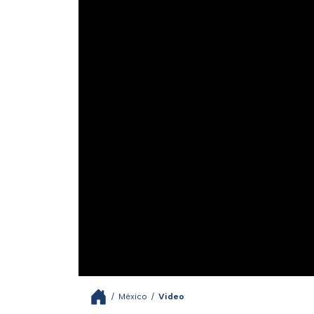
/
México
/
Video