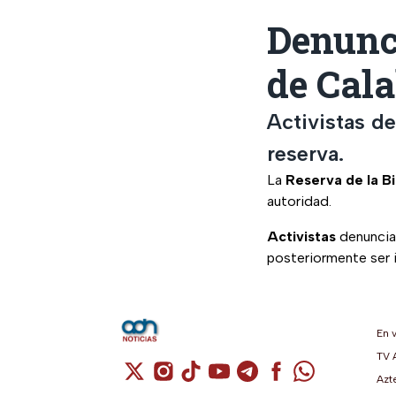
Denunc
de Cal
Activistas d
reserva.
La
Reserva de la B
autoridad.
Activistas
denuncia
posteriormente ser 
En 
TV 
Cuenta de X / Twitter (se abre en una n
Cuenta de Instagram (se abre en u
Cuenta de TikTok (se abre en 
Cuenta de YouTube (se ab
Cuenta de Telegram (
Cuenta de Facebo
Cuenta de Wh
Azt