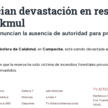
ian devastación en re
akmul
enuncian la ausencia de autoridad para p
iósfera de Calakmul
, en
Campeche
, está siendo devastada a
n que la reserva ha sido víctima de incendios forestales prov
invadidos.
TV AZTE
vivo
Azteca 7
adn Noticias
Periférico 
Azteca
Noticias
a más +
ueva pestaña)
na nueva pestaña)
una nueva pestaña)
re en una nueva pestaña)
se abre en una nueva pestaña)
ok (se abre en una nueva pestaña)
atsApp (se abre en una nueva pestaña)
Col. Fuente
eca UNO
Deportes
TV Azteca Internacional
14140,