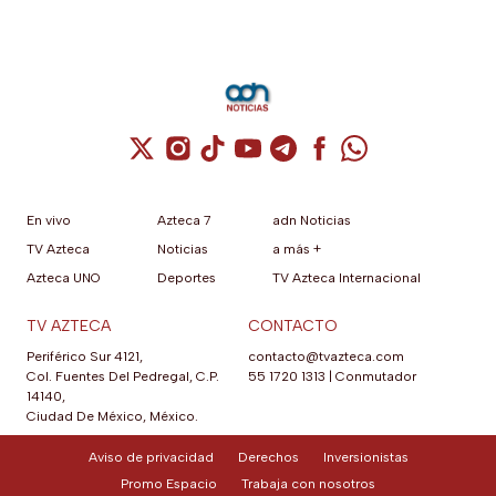
Cuenta de X / Twitter (se abre en una nuev
Cuenta de Instagram (se abre en una n
Cuenta de TikTok (se abre en una
Cuenta de YouTube (se abre 
Cuenta de Telegram (se a
Cuenta de Facebook 
Cuenta de Whats
En vivo
Azteca 7
adn Noticias
TV Azteca
Noticias
a más +
Azteca UNO
Deportes
TV Azteca Internacional
TV AZTECA
CONTACTO
Periférico Sur 4121,
contacto@tvazteca.com
Col. Fuentes Del Pedregal, C.P.
55 1720 1313
|
Conmutador
14140,
Ciudad De México, México.
Aviso de privacidad
Derechos
Inversionistas
Promo Espacio
Trabaja con nosotros