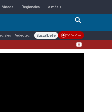
Videos
Regionales
a más +
Suscríbete
eciales
Videoteca
Conductores
Voces adn Noticias
Enlace La
TV En Vivo