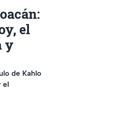
yoacán:
y, el
a y
ulo de Kahlo
 el