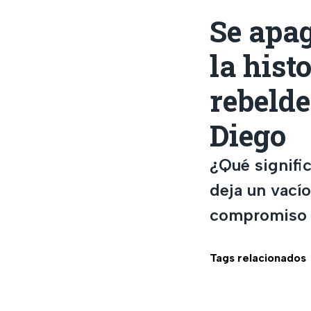
Se apag
la hist
rebelde
Diego
¿Qué signific
deja un vací
compromiso s
Tags relacionados