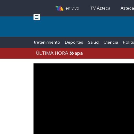
en vivo
TV Azteca
Aztec
Skip to main content
Tiempo Libre
Entretenimiento
Deportes
Salud
Ciencia
Polít
 Aguirre, por el Caso Ayotzinapa
ÚLTIMA HORA