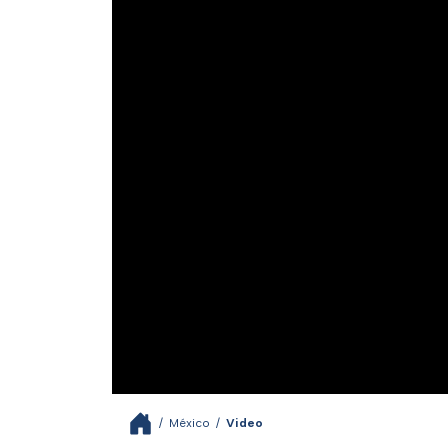
/
México
/
Video