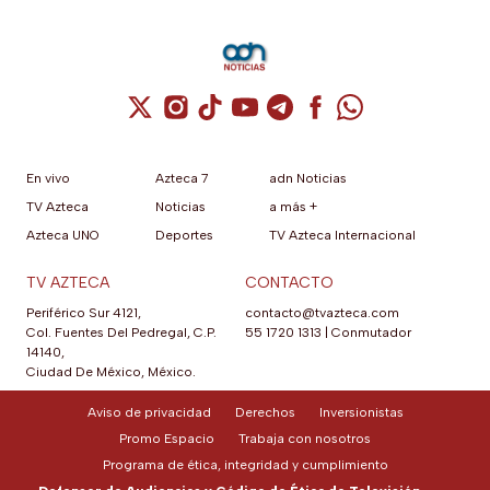
Cuenta de X / Twitter (se abre en una nuev
Cuenta de Instagram (se abre en una n
Cuenta de TikTok (se abre en una
Cuenta de YouTube (se abre 
Cuenta de Telegram (se a
Cuenta de Facebook 
Cuenta de Whats
En vivo
Azteca 7
adn Noticias
TV Azteca
Noticias
a más +
Azteca UNO
Deportes
TV Azteca Internacional
TV AZTECA
CONTACTO
Periférico Sur 4121,
contacto@tvazteca.com
Col. Fuentes Del Pedregal, C.P.
55 1720 1313
|
Conmutador
14140,
Ciudad De México, México.
Aviso de privacidad
Derechos
Inversionistas
Promo Espacio
Trabaja con nosotros
Programa de ética, integridad y cumplimiento