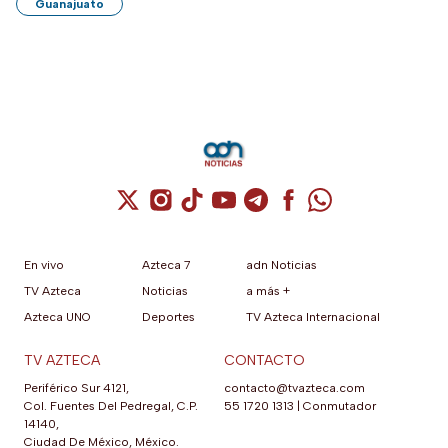
Guanajuato
Cuenta de X / Twitter (se abre en una nuev
Cuenta de Instagram (se abre en una n
Cuenta de TikTok (se abre en una
Cuenta de YouTube (se abre 
Cuenta de Telegram (se a
Cuenta de Facebook 
Cuenta de Whats
En vivo
Azteca 7
adn Noticias
TV Azteca
Noticias
a más +
Azteca UNO
Deportes
TV Azteca Internacional
TV AZTECA
CONTACTO
Periférico Sur 4121,
contacto@tvazteca.com
Col. Fuentes Del Pedregal, C.P.
55 1720 1313
|
Conmutador
14140,
Ciudad De México, México.