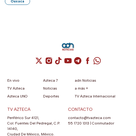
Oaxaca
Cuenta de X / Twitter (se abre en una nuev
Cuenta de Instagram (se abre en una n
Cuenta de TikTok (se abre en una
Cuenta de YouTube (se abre 
Cuenta de Telegram (se a
Cuenta de Facebook 
Cuenta de Whats
En vivo
Azteca 7
adn Noticias
TV Azteca
Noticias
a más +
Azteca UNO
Deportes
TV Azteca Internacional
TV AZTECA
CONTACTO
Periférico Sur 4121,
contacto@tvazteca.com
Col. Fuentes Del Pedregal, C.P.
55 1720 1313
|
Conmutador
14140,
Ciudad De México, México.