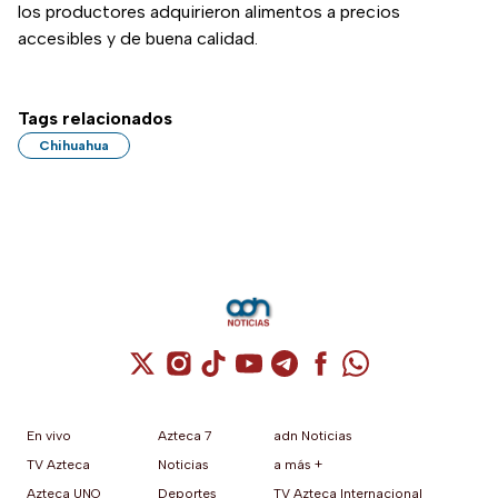
los productores adquirieron alimentos a precios
accesibles y de buena calidad.
Tags relacionados
Chihuahua
Cuenta de X / Twitter (se abre en una nuev
Cuenta de Instagram (se abre en una n
Cuenta de TikTok (se abre en una
Cuenta de YouTube (se abre 
Cuenta de Telegram (se a
Cuenta de Facebook 
Cuenta de Whats
En vivo
Azteca 7
adn Noticias
TV Azteca
Noticias
a más +
Azteca UNO
Deportes
TV Azteca Internacional