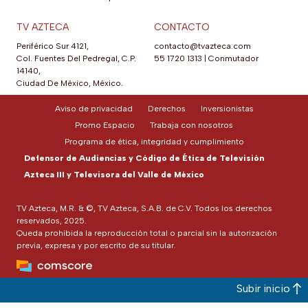
TV AZTECA
CONTACTO
Periférico Sur 4121,
contacto@tvazteca.com
Col. Fuentes Del Pedregal, C.P.
55 1720 1313
|
Conmutador
14140,
Ciudad De México, México.
Aviso de privacidad
Derechos
Inversionistas
Promo Espacio
Trabaja con nosotros
Programa de ética, integridad y cumplimiento
Defensor de Audiencias y Código de Ética de Televisión
Azteca III y Televisora del Valle de México
TV Azteca, M.R. & ©, TV Azteca, S.A.B. de C.V. Todos los derechos
reservados, 2025.
Queda prohibida la reproducción total o parcial sin la autorización
previa, expresa y por escrito de su titular.
Subir inicio