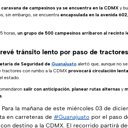
a caravana de campesinos ya se encuentra en la CDMX
y bu
s; sin embargo, se encuentra
encapsulada en la avenida 602
45 horas,
un grupo de 500 campesinos arribaron al recinto l
evé tránsito lento por paso de tractore
etaría de Seguridad de
Guanajuato
alertó que, aunque no s
de tractores con rumbo a la CDMX
provocará circulación lent
el estado.
ecomendaron
salir con anticipación
,
planear rutas alternas
y
m
s
.
 Para la mañana de este miércoles 03 de dicie
nta en carreteras de
#Guanajuato
por el paso d
 con destino a la CDMX. El recorrido partirá de