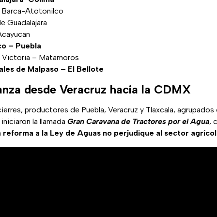
a Barca-Atotonilco
de Guadalajara
 Acayucan
co – Puebla
d Victoria – Matamoros
les de Malpaso – El Bellote
anza desde Veracruz hacia la CDMX
cierres, productores de Puebla, Veracruz y Tlaxcala, agrupados e
iniciaron la llamada
Gran Caravana de Tractores por el Agua
, 
a reforma a la Ley de Aguas no perjudique al sector agríco