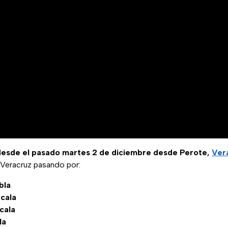
desde el pasado martes 2 de diciembre desde Perote,
Ver
-Veracruz pasando por:
bla
xcala
cala
la