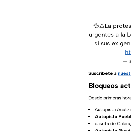
💦⚠️La prote
urgentes a la 
si sus exige
ht
— 
Suscríbete a
nuest
Bloqueos act
Desde primeras hora
Autopista Acat
Autopista Pueb
caseta de Calera
Autopista Guad