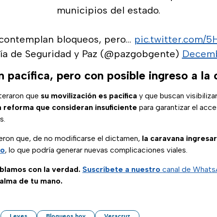
municipios del estado.
 contemplan bloqueos, pero…
pic.twitter.com/
ía de Seguridad y Paz (@pazgobgente)
Decemb
 pacífica, pero con posible ingreso a la 
teraron que
su movilización es pacífica
y que buscan visibilizar
a reforma que consideran insuficiente
para garantizar el acce
s.
ieron que, de no modificarse el dictamen,
la caravana ingresa
co
, lo que podría generar nuevas complicaciones viales.
ablamos con la verdad.
Suscríbete a nuestro
canal de What
palma de tu mano.
Leyes
Bloqueos hoy
Veracruz