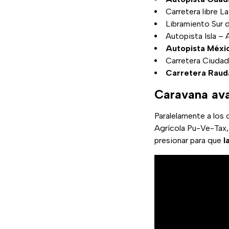
Carretera libre L
Libramiento Sur 
Autopista Isla –
Autopista Méxi
Carretera Ciuda
Carretera Rauda
Caravana av
Paralelamente a los 
Agrícola Pu-Ve-Tax, 
presionar para que
l