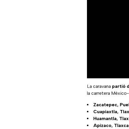
La caravana
partió 
la carretera México
Zacatepec, Pue
Cuapiaxtla, Tla
Huamantla, Tlax
Apizaco, Tlaxca