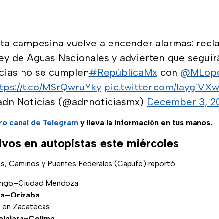
sta campesina vuelve a encender alarmas: rec
Ley de Aguas Nacionales y advierten que seguir
ncias no se cumplen
#RepúblicaMx
con
@MLope
tps://t.co/MSrQwruYky
pic.twitter.com/layg1VX
adn Noticias (@adnnoticiasmx)
December 3, 2
ro canal de Telegram
y lleva la información en tus manos.
ivos en autopistas este miércoles
s, Caminos y Puentes Federales (Capufe) reportó
zingo–Ciudad Mendoza
la–Orizaba
, en Zacatecas
alajara-Colima