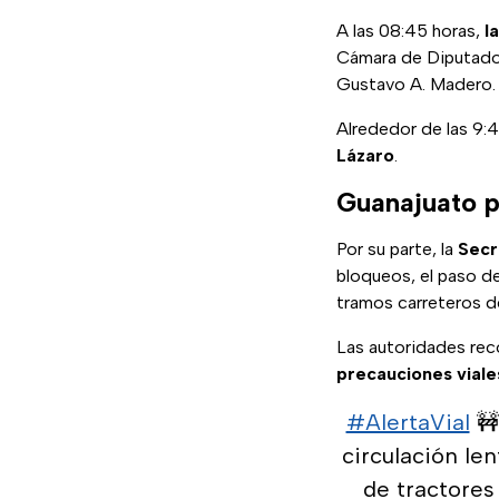
A las 08:45 horas,
l
Cámara de Diputado
Gustavo A. Madero.
Alrededor de las 9:
Lázaro
.
Guanajuato pr
Por su parte, la
Secr
bloqueos, el paso 
tramos carreteros d
Las autoridades r
precauciones viale
#AlertaVial
🚧
circulación le
de tractores