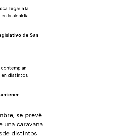
sca llegar a la
, en la alcaldía
egislativo de San
s
e contemplan
a
en distintos
antener
mbre, se prevé
e una caravana
sde distintos