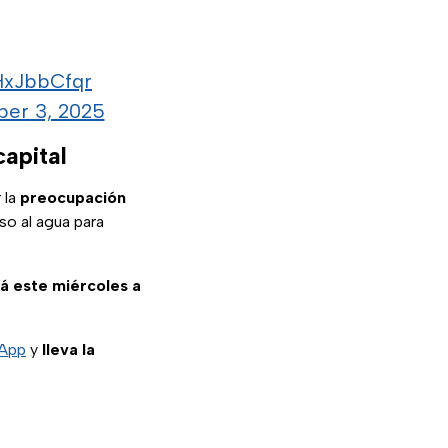
5HxJbbCfqr
er 3, 2025
capital
 la
preocupación
so al agua para
rá este miércoles a
sApp
y
lleva la