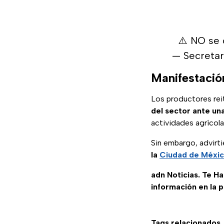
⚠️ NO se
— Secretar
Manifestación
Los productores rei
del sector ante un
actividades agrícola
Sin embargo, advirt
la
Ciudad de Méxi
adn Noticias. Te H
información en la 
Tags relacionados