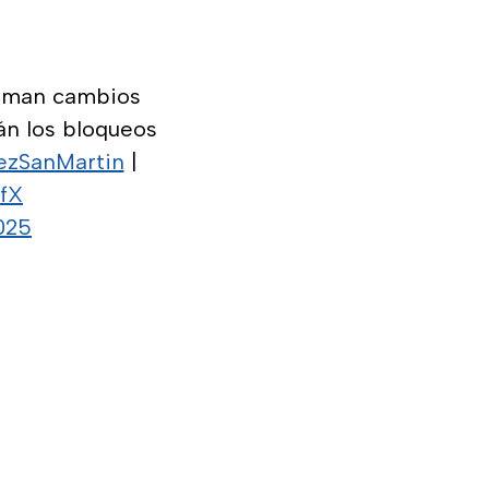
laman cambios
án los bloqueos
zSanMartin
|
wfX
025