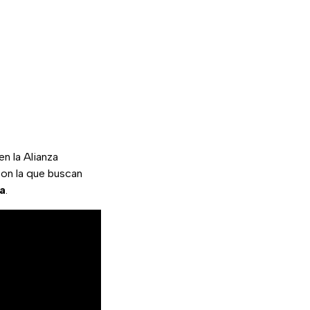
n la Alianza
con la que buscan
la
.