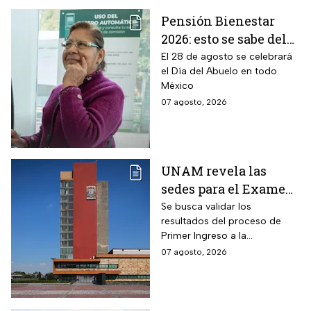
Pensión Bienestar
2026: esto se sabe del
pago por el Día del
El 28 de agosto se celebrará
el Día del Abuelo en todo
Abuelo en agosto
México
07 agosto, 2026
UNAM revela las
sedes para el Examen
de control 2026;
Se busca validar los
resultados del proceso de
consulta dónde será
Primer Ingreso a la
Licenciatura luego de
07 agosto, 2026
anomalías presentadas