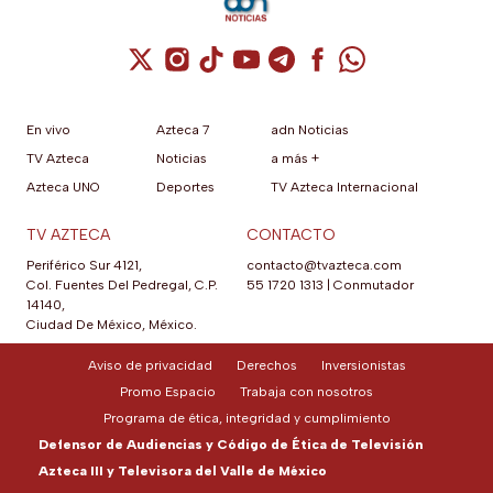
Cuenta de X / Twitter (se abre en una nuev
Cuenta de Instagram (se abre en una n
Cuenta de TikTok (se abre en una
Cuenta de YouTube (se abre 
Cuenta de Telegram (se a
Cuenta de Facebook 
Cuenta de Whats
En vivo
Azteca 7
adn Noticias
TV Azteca
Noticias
a más +
Azteca UNO
Deportes
TV Azteca Internacional
TV AZTECA
CONTACTO
Periférico Sur 4121,
contacto@tvazteca.com
Col. Fuentes Del Pedregal, C.P.
55 1720 1313
|
Conmutador
14140,
Ciudad De México, México.
Aviso de privacidad
Derechos
Inversionistas
Promo Espacio
Trabaja con nosotros
Programa de ética, integridad y cumplimiento
Defensor de Audiencias y Código de Ética de Televisión
Azteca III y Televisora del Valle de México