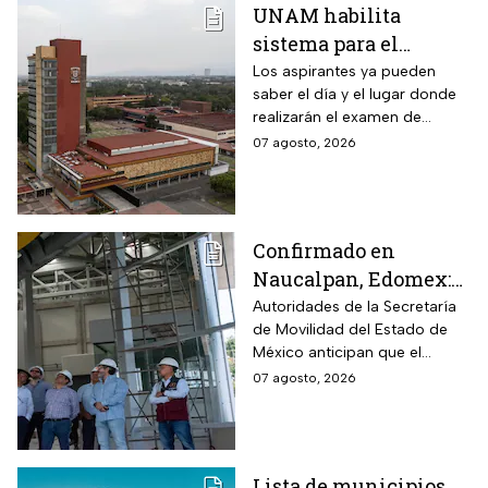
UNAM habilita
sistema para el
examen de control: así
Los aspirantes ya pueden
saber el día y el lugar donde
puedes consultar
realizarán el examen de
fecha, hora y sede
control de forma presencial
07 agosto, 2026
Confirmado en
Naucalpan, Edomex:
la Línea 3 del
Autoridades de la Secretaría
de Movilidad del Estado de
Mexicable llega al
México anticipan que el
71,4% de avance y
transporte teleférico reducirá
07 agosto, 2026
anuncian cuándo
drásticamente los tiempos de
entraría en
traslado para 700 mil
mexiquenses.
funcionamiento
Lista de municipios