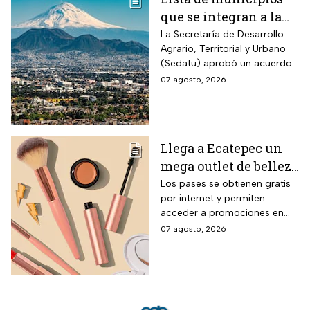
que se integran a la
Zona Metropolitana
La Secretaría de Desarrollo
Agrario, Territorial y Urbano
del Valle de México
(Sedatu) aprobó un acuerdo
para que se integren más
07 agosto, 2026
municipios a la Zona
Metropolitana del Valle de
México (ZMVM).
Llega a Ecatepec un
mega outlet de belleza
con entrada gratis y
Los pases se obtienen gratis
por internet y permiten
descuentos de hasta el
acceder a promociones en
80% durante 5 días
maquillaje, perfumes y
07 agosto, 2026
consecutivos en
cuidado personal
agosto de 2026