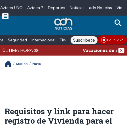
Azteca UNO
Azteca 7
Deportes
Noticias
adn Noticias
Video
Skip to main content
Suscríbete
ica
Seguridad
Internacional
Finanzas
adn Noticias Radio
Esp
TV En Vivo
ÚLTIMA HORA
Vacaciones de verano c
/
México
/
Nota
Requisitos y link para hacer
registro de Vivienda para el