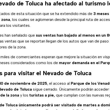
evado de Toluca ha afectado al turismo l
ctados de esta situación que se ha extendido más de
3 meses
a zona
, los cuales se aglomeran desde la principal ruta de acc
ra los visitantes.
es han señalado que
sus ventas
han bajado al menos en un 
cas ventas que se reportan llegan de los autos que van de paso
ores de la zona.
miles de comerciantes esperan que mejore la situación en vís
meses considerados como los de
mayor demanda en el Parq
s para visitar el Nevado de Toluca
 10 de noviembre de 2025
, el acceso al
Parque de los Venad
Nevado de Toluca
sigue cerrado. Únicamente podrán acceder 
 de la zona
y los
turistas a pie,
que cumplan con las nuevas reg
de Toluca únicamente podrá ser visitado de martes a domi