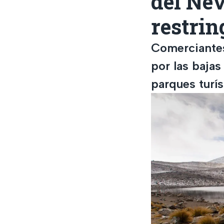
del Nev
restrin
Comerciantes
por las bajas
parques turís