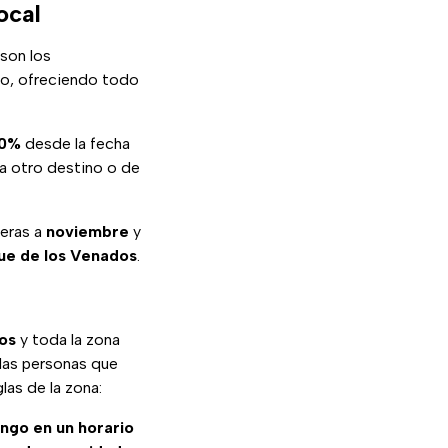
ocal
son los
eso, ofreciendo todo
80%
desde la fecha
 a otro destino o de
peras a
noviembre
y
ue de los Venados
.
os
y toda la zona
las personas que
las de la zona:
ngo en un horario