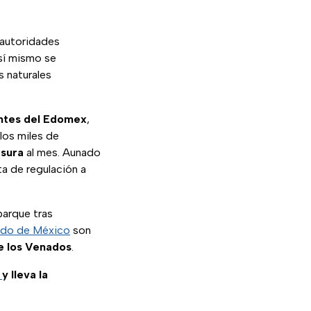
s autoridades
Así mismo se
 naturales
antes del Edomex
,
os miles de
asura
al mes. Aunado
ta de regulación a
parque tras
tado de México
son
e los Venados
.
m
y lleva la