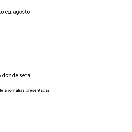
lo en agosto
a dónde será
o de anomalías presentadas