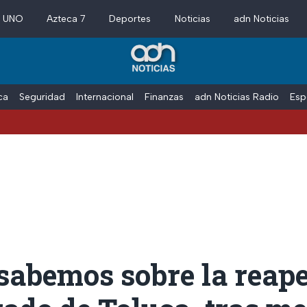
a UNO
Azteca 7
Deportes
Noticias
adn Noticias
ica
Seguridad
Internacional
Finanzas
adn Noticias Radio
Esp
sabemos sobre la reap