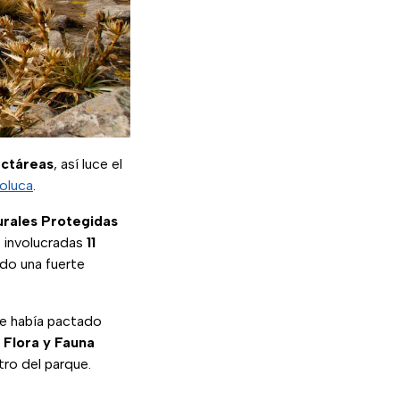
ctáreas
, así luce el
oluca
.
urales Protegidas
n involucradas
11
do una fuerte
e había pactado
 Flora y Fauna
tro del parque.