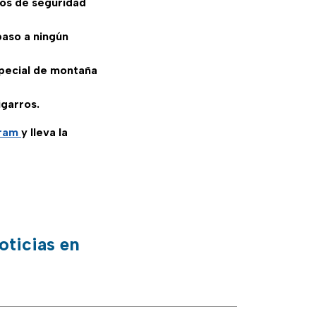
tos de seguridad
paso a ningún
special de montaña
igarros.
gram
y lleva la
oticias en