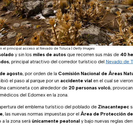
n el principal acceso al Nevado de Toluca
|
Getty Images
solado
y sin los
miles de autos
que recorren sus más de
40 he
ados
, principal atractivo del corredor turístico del
Nevado de T
 de agosto
, por orden de la
Comisión Nacional de Áreas Nat
hibió el paso al parque por un
accidente vial
en el cual se viero
 Una camioneta con alrededor de
20 personas volcó
, provocan
amédicos del Edomex en la zona.
eapertura del emblema turístico del poblado de
Zinacantepec
s
re
, las nuevas normas impuestas por el
Área de Protección de
 a la zona será
únicamente
peatonal
y bajo nuevas reglas den