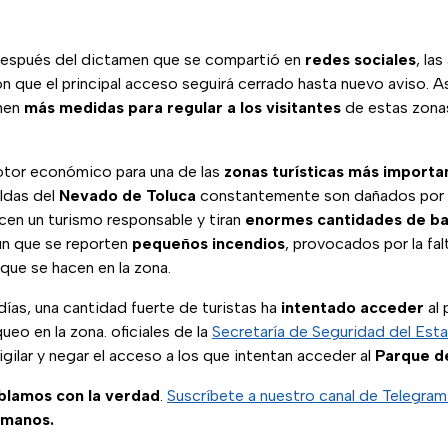
después del dictamen que se compartió en
redes sociales
, la
n que el principal acceso seguirá cerrado hasta nuevo aviso. 
men
más medidas para regular a los visitantes
de estas zonas
otor económico para una de las
zonas turísticas más import
aldas del
Nevado de Toluca
constantemente son dañados por l
cen un turismo responsable y tiran
enormes cantidades de b
ún que se reporten
pequeños incendios
, provocados por la fal
que se hacen en la zona.
días, una cantidad fuerte de turistas ha
intentado acceder
al 
eo en la zona. oficiales de la
Secretaría de Seguridad del Es
gilar y negar el acceso a los que intentan acceder al
Parque d
ablamos con la verdad
.
Suscríbete a nuestro canal de Telegra
 manos.