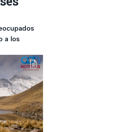
eses
reocupados
o a los