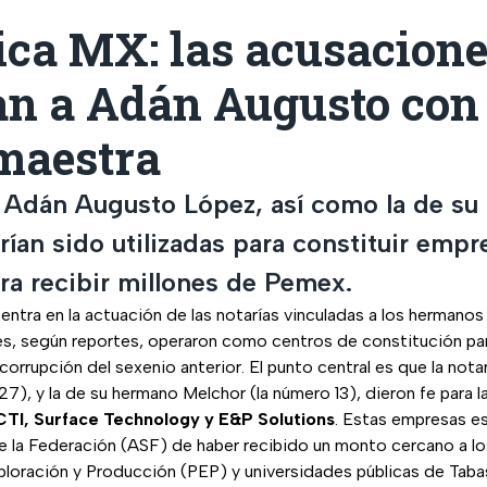
ica MX: las acusacione
an a Adán Augusto con 
 maestra
e Adán Augusto López, así como la de s
ían sido utilizadas para constituir empr
ra recibir millones de Pemex.
entra en la actuación de las notarías vinculadas a los herman
les, según reportes, operaron como centros de constitución pa
 corrupción del sexenio anterior. El punto central es que la nota
7), y la de su hermano Melchor (la número 13), dieron fe para l
TI, Surface Technology y E&P Solutions
. Estas empresas es
de la Federación (ASF) de haber recibido un monto cercano a l
loración y Producción (PEP) y universidades públicas de Tab