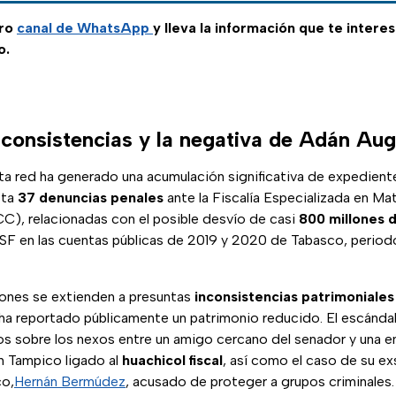
tro
canal de WhatsApp
y lleva la información que te intere
o.
nconsistencias y la negativa de Adán Au
ta red ha generado una acumulación significativa de expediente
sta
37 denuncias penales
ante la Fiscalía Especializada en M
C), relacionadas con el posible desvío de casi
800 millones 
SF en las cuentas públicas de 2019 y 2020 de Tabasco, periodo
ones se extienden a presuntas
inconsistencias patrimoniales 
r ha reportado públicamente un patrimonio reducido. El escán
os sobre los nexos entre un amigo cercano del senador y una e
n Tampico ligado al
huachicol fiscal
, así como el caso de su ex
co,
Hernán Bermúdez
, acusado de proteger a grupos criminales. 