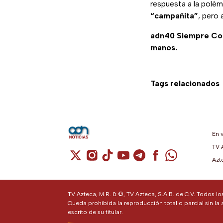
respuesta a la polé
“campañita”
, pero 
adn40 Siempre C
manos.
Tags relacionados
En 
TV 
Cuenta de X / Twitter (se abre en una n
Cuenta de Instagram (se abre en u
Cuenta de TikTok (se abre en 
Cuenta de YouTube (se ab
Cuenta de Telegram (
Cuenta de Facebo
Cuenta de Wh
Azt
TV Azteca, M.R. & ©, TV Azteca, S.A.B. de C.V. Todos l
Queda prohibida la reproducción total o parcial sin la 
escrito de su titular.