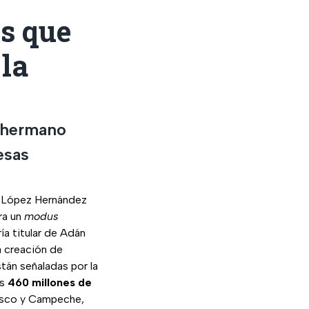
s que
la
u hermano
esas
os López Hernández
ra un
modus
ría titular de Adán
a creación de
tán señaladas por la
os
460 millones de
asco y Campeche,