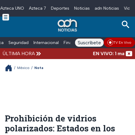
Azteca UNO
Azteca 7
Deportes
Noticias
adn Noticias
Video
Skip to main content
Suscríbete
ica
Seguridad
Internacional
Finanzas
adn Noticias Radio
Esp
TV En Vivo
ÚLTIMA HORA
EN VIVO: 1 marcha, 
/
México
/
Nota
Prohibición de vidrios
polarizados: Estados en los