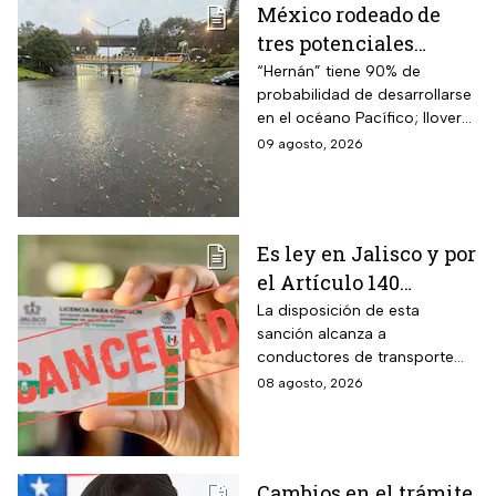
México rodeado de
tres potenciales
ciclones; “Hernán” se
“Hernán” tiene 90% de
probabilidad de desarrollarse
coloca en el mapa del
en el océano Pacífico; lloverá
Pacífico
muy fuerte en cuatro estados
09 agosto, 2026
Es ley en Jalisco y por
el Artículo 140
cancelarán la licencia
La disposición de esta
sanción alcanza a
de conducir de por
conductores de transporte
vida a todos los
escolar, unidades de
08 agosto, 2026
automovilistas que
emergencia y vehículos de
cometan esta
pasajeros que ocasionen un
siniestro vial en la entidad por
infracción
medio de una infracción muy
Cambios en el trámite