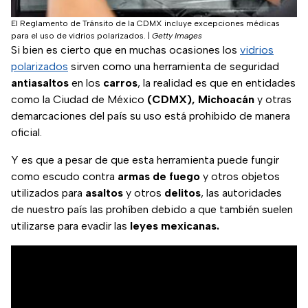
El Reglamento de Tránsito de la CDMX incluye excepciones médicas
para el uso de vidrios polarizados.
|
Getty Images
Si bien es cierto que en muchas ocasiones los
vidrios
polarizados
sirven como una herramienta de seguridad
antiasaltos
en los
carros
, la realidad es que en entidades
como la Ciudad de México
(CDMX), Michoacán
y otras
demarcaciones del país su uso está prohibido de manera
oficial.
Y es que a pesar de que esta herramienta puede fungir
como escudo contra
armas de fuego
y otros objetos
utilizados para
asaltos
y otros
delitos
, las autoridades
de nuestro país las prohíben debido a que también suelen
utilizarse para evadir las
leyes mexicanas.