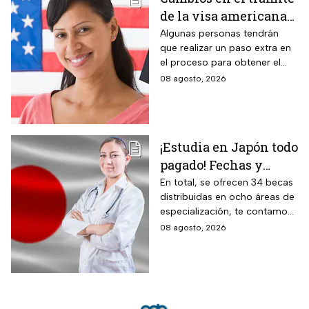
común.
de la visa americana
2026 y para quiénes
Algunas personas tendrán
que realizar un paso extra en
aplica
el proceso para obtener el
documento que permite
08 agosto, 2026
ingresar legalmente a Estados
Unidos.
¡Estudia en Japón todo
pagado! Fechas y
requisitos de la
En total, se ofrecen 34 becas
distribuidas en ocho áreas de
convocatoria para
especialización, te contamos
becas de estancias en
todos los detalles.
08 agosto, 2026
2026