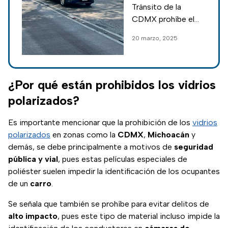
modificaciones
Tránsito de la
a tu auto que te
CDMX prohíbe el
harán pagar
uso de portaplacas
20 marzo, 2025
multas de miles
y otras
de pesos
modificaciones a
los autos, conoce
de cuánto son las
¿Por qué están prohibidos los vidrios
multas por
polarizados?
alteraciones.
Es importante mencionar que la prohibición de los
vidrios
polarizados
en zonas como la
CDMX
,
Michoacán
y
demás, se debe principalmente a motivos de
seguridad
pública y vial
, pues estas películas especiales de
poliéster suelen impedir la identificación de los ocupantes
de un
carro
.
Se señala que también se prohíbe para evitar delitos de
alto
impacto
, pues este tipo de material incluso impide la