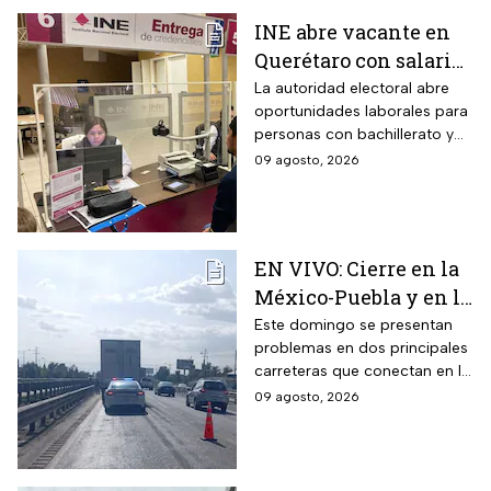
INE abre vacante en
Querétaro con salario
de más de 10 mil pesos
La autoridad electoral abre
oportunidades laborales para
y estos son los
personas con bachillerato y
requisitos
un año de atención al público;
09 agosto, 2026
te contamos los detalles
EN VIVO: Cierre en la
México-Puebla y en la
México-Cuernavaca
Este domingo se presentan
problemas en dos principales
hoy domingo 9 de
carreteras que conectan en la
agosto
Ciudad de México (CDMX); te
09 agosto, 2026
contamos cómo avanzan este
9 de agosto