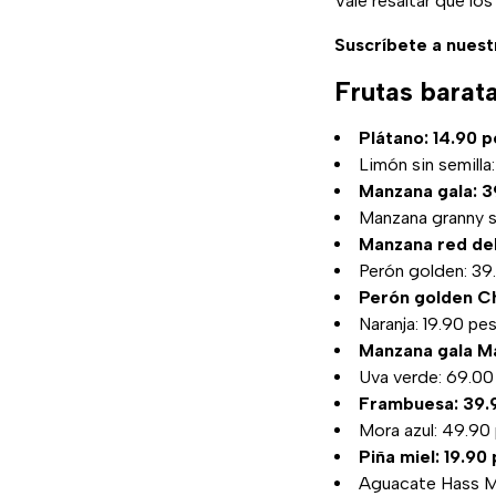
Vale resaltar que l
Suscríbete a nuest
Frutas barat
Plátano: 14.90 p
Limón sin semilla
Manzana gala: 3
Manzana granny s
Manzana red del
Perón golden: 39.
Perón golden Ch
Naranja: 19.90 pe
Manzana gala Ma
Uva verde: 69.00
Frambuesa: 39.9
Mora azul: 49.90
Piña miel: 19.90
Aguacate Hass Ma