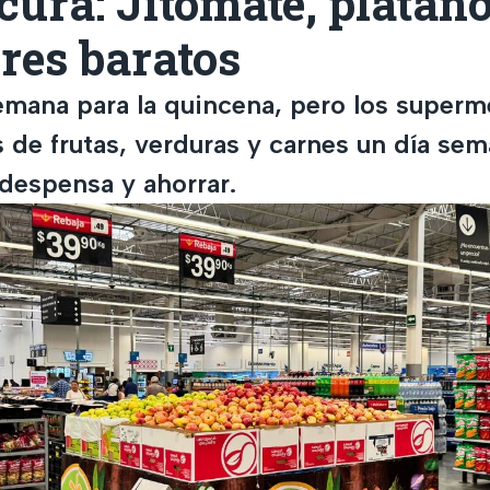
cura: Jitomate, plátano
 res baratos
mana para la quincena, pero los super
 de frutas, verduras y carnes un día sem
 despensa y ahorrar.