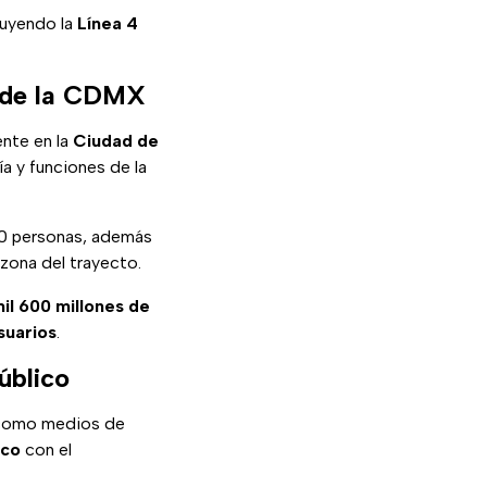
ruyendo la
Línea 4
3 de la CDMX
ente en la
Ciudad de
a y funciones de la
10 personas, además
zona del trayecto.
il 600 millones de
suarios
.
úblico
s como medios de
ico
con el