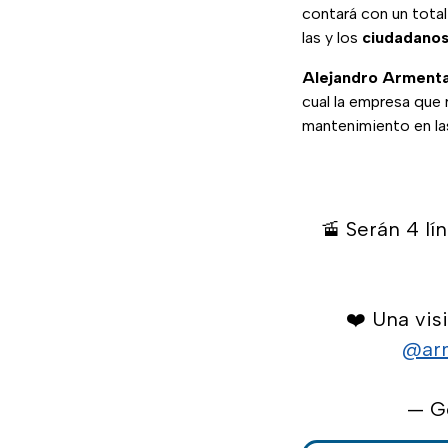
contará con un total
las y los
ciudadanos 
Alejandro Arment
cual la empresa que 
mantenimiento en l
🚡 Serán 4 lí
❤️ Una vis
@ar
— G