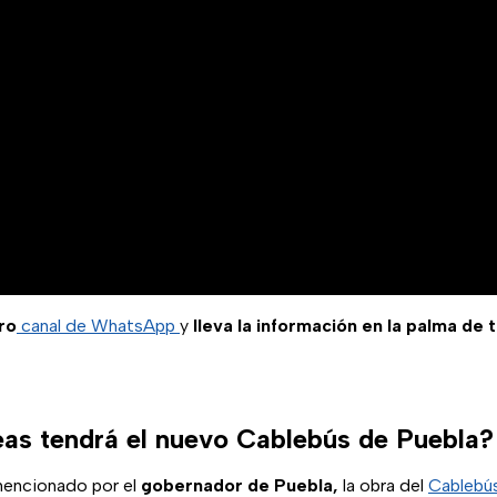
ro
canal de WhatsApp
y
lleva la información en la palma de 
eas tendrá el nuevo Cablebús de Puebla?
mencionado por el
gobernador de Puebla,
la obra del
Cablebú