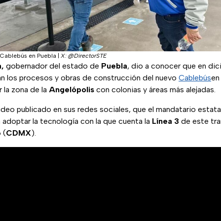
l Cablebús en Puebla
|
X: @DirectorSTE
,
gobernador del estado de
Puebla
, dio a conocer que en di
án los procesos y obras de construcción del nuevo
Cablebús
en 
r la zona de la
Angelópolis
con colonias y áreas más alejadas.
ideo publicado en sus redes sociales, que el mandatario estata
adoptar la tecnología con la que cuenta la
Línea 3
de este tra
 (
CDMX
).