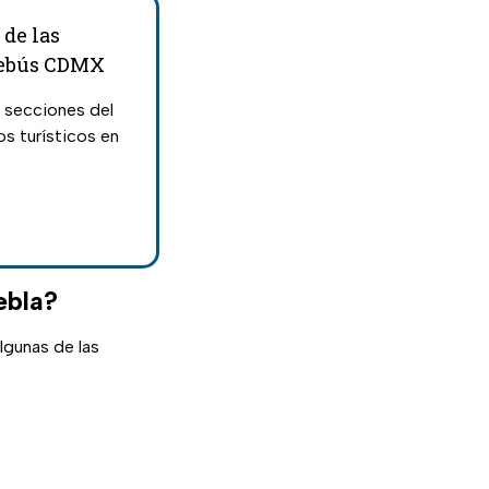
 de las
blebús CDMX
 secciones del
s turísticos en
ebla?
algunas de las