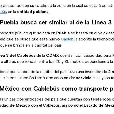
 desconoce en su totalidad la zona en la cual se estará const
ebús
en la
entidad
poblana
.
Puebla busca ser similar al de la Línea 
ansporte público que se hará en
Puebla
se basará en el ya exist
eló que se busca que este nuevo
Cablebús
adopte la tecnologí
que se brinda en la capital del país.
nea 3 del Cablebús
de la
CDMX
cuentan con capacidad para 
 a alturas que rondan entre los 20 y 35 metros dependiendo la 
nar que la obra de la capital del país tuvo una inversión de
2 m
e la construcción tardó dos años en dar
servicio
a las y los
u
México con Cablebús como transporte p
as únicas dos entidades del país que cuentan con teleférico
udad de México
con el Cablebús, así como el
Estado de Méx