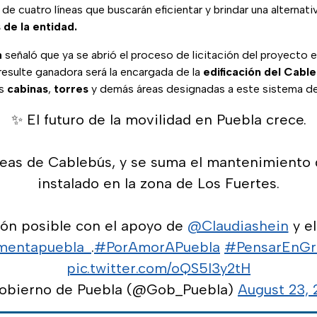
 de cuatro líneas que buscarán eficientar y brindar una alternati
de la entidad.
a
señaló que ya se abrió el proceso de licitación del proyecto en
resulte ganadora será la encargada de la
edificación del Cabl
as
cabinas
,
torres
y demás áreas designadas a este sistema de
✨ El futuro de la movilidad en Puebla crece.
neas de Cablebús, y se suma el mantenimiento 
instalado en la zona de Los Fuertes.
ión posible con el apoyo de
@Claudiashein
y el
mentapuebla_
.
#PorAmorAPuebla
#PensarEnGr
pic.twitter.com/oQS5l3y2tH
obierno de Puebla (@Gob_Puebla)
August 23,