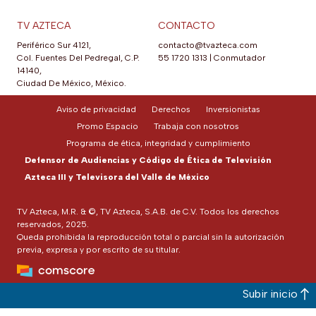
TV AZTECA
CONTACTO
Periférico Sur 4121,
contacto@tvazteca.com
Col. Fuentes Del Pedregal, C.P.
55 1720 1313
|
Conmutador
14140,
Ciudad De México, México.
Aviso de privacidad
Derechos
Inversionistas
Promo Espacio
Trabaja con nosotros
Programa de ética, integridad y cumplimiento
Defensor de Audiencias y Código de Ética de Televisión
Azteca III y Televisora del Valle de México
TV Azteca, M.R. & ©, TV Azteca, S.A.B. de C.V. Todos los derechos
reservados, 2025.
Queda prohibida la reproducción total o parcial sin la autorización
previa, expresa y por escrito de su titular.
Subir inicio