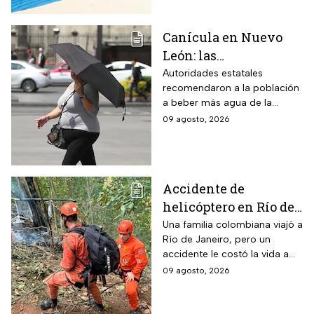
Canícula en Nuevo
León: las
recomendaciones de
Autoridades estatales
recomendaron a la población
la Secretaría de Medio
a beber más agua de la
Ambiente para
habitual
09 agosto, 2026
proteger a los adultos
mayores del calor de
más de 40 grados en
agosto 2026
Accidente de
helicóptero en Río de
Janeiro deja muertos;
Una familia colombiana viajó a
Río de Janeiro, pero un
su familia los
accidente le costó la vida a
esperaba en tierra
tres integrantes
09 agosto, 2026