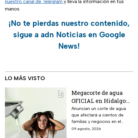
nuestro canal de Telegram
y lleva la información en tus
manos.
¡No te pierdas nuestro contenido,
sigue a adn Noticias en Google
News!
LO MÁS VISTO
Megacorte de agua
OFICIAL en Hidalgo:
Colonias se quedan
Anuncian un corte de agua
que afectará a cientos de
sin servicio del 11 al
familias y negocios en el
14 de agosto
municipio de Pachuca, a lo
09 agosto, 2026
largo de 72 horas.