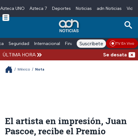
Azteca UNO
Azteca 7
Deportes
Noticias
adn Noticias
Video
Skip to main content
Suscríbete
ica
Seguridad
Internacional
Finanzas
adn Noticias Radio
Esp
TV En Vivo
ÚLTIMA HORA
Se desata balace
/
México
/
Nota
El artista en impresión, Juan
Pascoe, recibe el Premio