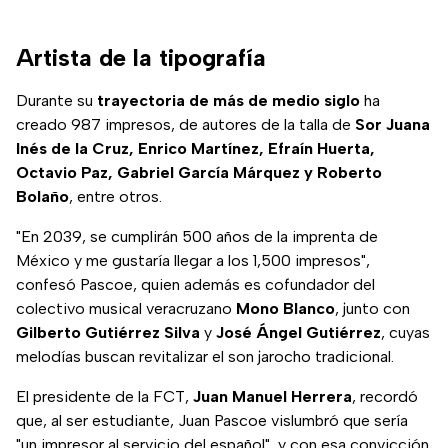
Artista de la tipografía
Durante su
trayectoria de más de medio siglo
ha
creado 987 impresos, de autores de la talla de
Sor Juana
Inés de la Cruz, Enrico Martínez, Efraín Huerta,
Octavio Paz, Gabriel García Márquez y Roberto
Bolaño
, entre otros.
"En 2039, se cumplirán 500 años de la imprenta de
México y me gustaría llegar a los 1,500 impresos",
confesó Pascoe, quien además es cofundador del
colectivo musical veracruzano
Mono Blanco
, junto con
Gilberto Gutiérrez Silva
y
José Ángel Gutiérrez
, cuyas
melodías buscan revitalizar el son jarocho tradicional.
El presidente de la FCT,
Juan Manuel Herrera
, recordó
que, al ser estudiante, Juan Pascoe vislumbró que sería
"un impresor al servicio del español", y con esa convicción