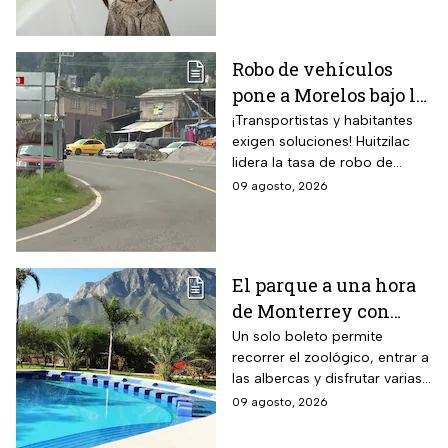
Robo de vehículos
pone a Morelos bajo la
lupa: Huitzilac
¡Transportistas y habitantes
exigen soluciones! Huitzilac
registra la mayor tasa
lidera la tasa de robo de
del país
vehículos en México, con 78
09 agosto, 2026
casos solo de enero a mayo.
El parque a una hora
de Monterrey con
zoológico, tirolesa y
Un solo boleto permite
recorrer el zoológico, entrar a
alberca: esto cuesta la
las albercas y disfrutar varias
entrada en agosto de
áreas recreativas cerca de
09 agosto, 2026
2026
Monterrey