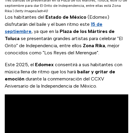
Tres bandas se presentarán en la Plaza de los Mártires, Toluca, este 15 de
septiembre para dar El Grito de Independencia, entre ellas está Zona
Rika
|
Getty Images/adn40
Los habitantes del
Estado de México
(Edomex)
disfrutarán del baile y el buen ritmo este
15 de
septiembre
, ya que en la
Plaza de los Mártires de
Toluca
se presentarán grandes artistas para celebrar "El
Grito" de Independencia, entre ellos
Zona Rika
, mejor
conocidos como "Los Reyes del Merengue".
Este 2025, el
Edomex
consentirá a sus habitantes con
música llena de ritmo que los hará
bailar y gritar de
emoción
durante la conmemoración del CCXV
Aniversario de la Independencia de México.