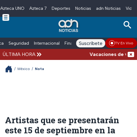
Azteca UNO
Azteca 7
Deportes
Noticias
adn Noticias
Video
Skip to main content
Suscríbete
ica
Seguridad
Internacional
Finanzas
adn Noticias Radio
Esp
TV En Vivo
ÚLTIMA HORA
Vacaciones de verano c
/
México
/
Nota
Artistas que se presentarán
este 15 de septiembre en la