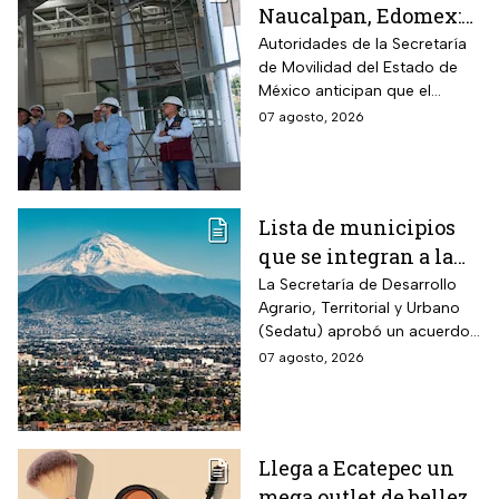
Naucalpan, Edomex:
la Línea 3 del
Autoridades de la Secretaría
de Movilidad del Estado de
Mexicable llega al
México anticipan que el
71,4% de avance y
transporte teleférico reducirá
07 agosto, 2026
anuncian cuándo
drásticamente los tiempos de
entraría en
traslado para 700 mil
mexiquenses.
funcionamiento
Lista de municipios
que se integran a la
Zona Metropolitana
La Secretaría de Desarrollo
Agrario, Territorial y Urbano
del Valle de México
(Sedatu) aprobó un acuerdo
para que se integren más
07 agosto, 2026
municipios a la Zona
Metropolitana del Valle de
México (ZMVM).
Llega a Ecatepec un
mega outlet de belleza