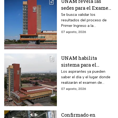
UNAM revela las
sedes para el Examen
de control 2026;
Se busca validar los
resultados del proceso de
consulta dónde será
Primer Ingreso a la
Licenciatura luego de
07 agosto, 2026
anomalías presentadas
UNAM habilita
sistema para el
examen de control: así
Los aspirantes ya pueden
saber el día y el lugar donde
puedes consultar
realizarán el examen de
fecha, hora y sede
control de forma presencial
07 agosto, 2026
Confirmado en