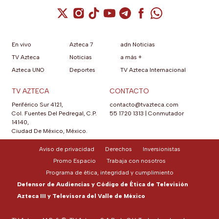
Cuenta de X / Twitter (se abre en una nuev
Cuenta de Instagram (se abre en una n
Cuenta de TikTok (se abre en una
Cuenta de YouTube (se abre 
Cuenta de Telegram (se a
Cuenta de Facebook 
Cuenta de Whats
En vivo
Azteca 7
adn Noticias
TV Azteca
Noticias
a más +
Azteca UNO
Deportes
TV Azteca Internacional
TV AZTECA
CONTACTO
Periférico Sur 4121,
contacto@tvazteca.com
Col. Fuentes Del Pedregal, C.P.
55 1720 1313
|
Conmutador
14140,
Ciudad De México, México.
Aviso de privacidad
Derechos
Inversionistas
Promo Espacio
Trabaja con nosotros
Programa de ética, integridad y cumplimiento
Defensor de Audiencias y Código de Ética de Televisión
Azteca III y Televisora del Valle de México