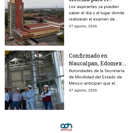
examen de control: así
Los aspirantes ya pueden
saber el día y el lugar donde
puedes consultar
realizarán el examen de
fecha, hora y sede
control de forma presencial
07 agosto, 2026
Confirmado en
Naucalpan, Edomex:
la Línea 3 del
Autoridades de la Secretaría
de Movilidad del Estado de
Mexicable llega al
México anticipan que el
71,4% de avance y
transporte teleférico reducirá
07 agosto, 2026
anuncian cuándo
drásticamente los tiempos de
entraría en
traslado para 700 mil
mexiquenses.
funcionamiento