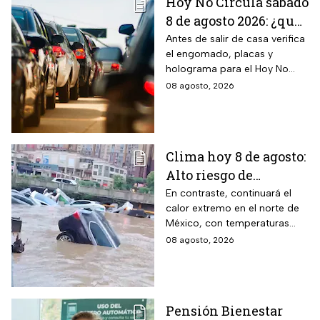
Hoy No Circula sábado
8 de agosto 2026: ¿qué
autos no circulan en
Antes de salir de casa verifica
el engomado, placas y
CDMX y Edomex?
holograma para el Hoy No
Circula de este sábado
08 agosto, 2026
Clima hoy 8 de agosto:
Alto riesgo de
inundaciones y
En contraste, continuará el
calor extremo en el norte de
desbordamiento de
México, con temperaturas
ríos por lluvias
superiores a 45°C en el
08 agosto, 2026
intensas en dos
noreste de Baja California.
estados
Pensión Bienestar