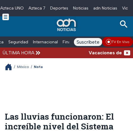
Azteca UNO
Azteca 7
Deportes
Noticias
adn Noticias
Video
Skip to main content
Suscríbete
ica
Seguridad
Internacional
Finanzas
adn Noticias Radio
Esp
TV En Vivo
ÚLTIMA HORA
Vacaciones de verano 
/
México
/
Nota
Las lluvias funcionaron: El
increíble nivel del Sistema