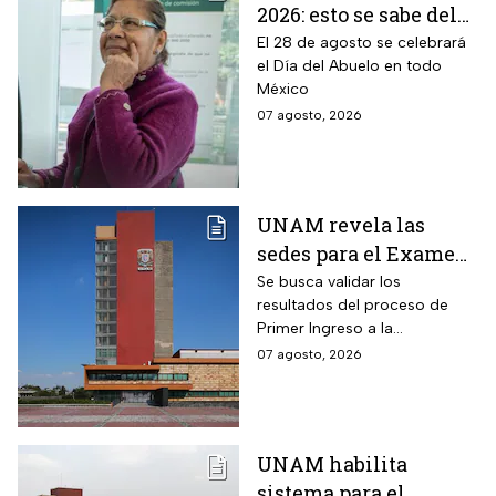
2026: esto se sabe del
pago por el Día del
El 28 de agosto se celebrará
el Día del Abuelo en todo
Abuelo en agosto
México
07 agosto, 2026
UNAM revela las
sedes para el Examen
de control 2026;
Se busca validar los
resultados del proceso de
consulta dónde será
Primer Ingreso a la
Licenciatura luego de
07 agosto, 2026
anomalías presentadas
UNAM habilita
sistema para el