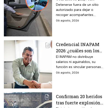
pesos a todos los
Detenerse fuera de un sitio
autorizado para dejar o
conductores que
recoger acompañantes
realicen esta práctica
puede salir carísimo en
06 agosto, 2026
tan común para subir
Edomex. La sanción,
o bajar personas del
equivalente a 100 Unidades de
Medida y Actualización,
auto
representa el tope más alto
Credencial INAPAM
del Reglamento de Tránsito
2026: ¿cuáles son los
estatal mexiquense.
requisitos para
El INAPAM no distribuye
salarios ni aguinaldos, su
tramitarla gratis y
función es vincular personas
cómo acceder a un
con ofertas laborales, quienes
06 agosto, 2026
empleo de $9,582 al
deberán facilitar estos
mes más aguinaldo?
beneficios a los
seleccionados
Confirman 20 heridos
tras fuerte explosión