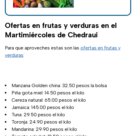
frutas y verduras,
pero ¿sabes cuál es
la diferencia entre
estos?
Ofertas en frutas y verduras en el
Martimiércoles de Chedraui
Para que aproveches estas son las
ofertas en frutas y
verduras
:
Manzana Golden china: 32.50 pesos la bolsa
Piña gota miel: 14.50 pesos el kilo
Cereza natural: 65.00 pesos el kilo
Jamaica: 145.00 pesos el kilo
Tuna: 29.50 pesos el kilo
Toronja: 24.90 pesos el kilo
Mandarina: 29.90 pesos el kilo