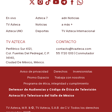
Cuenta de X / Twitter (se abre en una nuev
Cuenta de Instagram (se abre en una n
Cuenta de TikTok (se abre en una
Cuenta de YouTube (se abre 
Cuenta de Telegram (se a
Cuenta de Facebook 
Cuenta de Whats
En vivo
Azteca 7
adn Noticias
TV Azteca
Noticias
a más +
Azteca UNO
Deportes
TV Azteca Internacional
TV AZTECA
CONTACTO
Periférico Sur 4121,
contacto@tvazteca.com
Col. Fuentes Del Pedregal, C.P.
55 1720 1313
|
Conmutador
14140,
Ciudad De México, México.
Aviso de privacidad
Derechos
Inversionistas
Promo Espacio
Trabaja con nosotros
Programa de ética, integridad y cumplimiento
Defensor de Audiencias y Código de Ética de Televisión
Azteca III y Televisora del Valle de México
TV Azteca, M.R. & ©, TV Azteca, S.A.B. de C.V. Todos los derechos