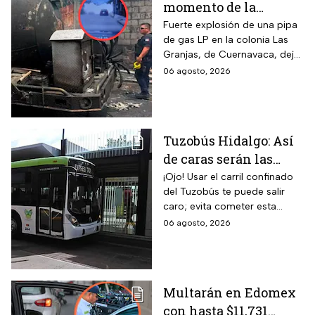
momento de la
explosión de pipa de
Fuerte explosión de una pipa
de gas LP en la colonia Las
gas en Cuernavaca:
Granjas, de Cuernavaca, dejó
¡Imágenes sensibles!
21 heridos y causó pánico
06 agosto, 2026
entre vecinos: VIDEO
Tuzobús Hidalgo: Así
de caras serán las
MULTAS por invadir
¡Ojo! Usar el carril confinado
del Tuzobús te puede salir
el carril confinado a
caro; evita cometer esta
partir de esta fecha
infracción a partir de agosto.
06 agosto, 2026
Multarán en Edomex
con hasta $11,731