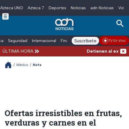
Azteca UNO
Azteca 7
Deportes
Noticias
adn Noticias
Video
Skip to main content
Suscríbete
ica
Seguridad
Internacional
Finanzas
adn Noticias Radio
Esp
TV En Vivo
ÚLTIMA HORA
Detienen al exgobern
/
México
/
Nota
Ofertas irresistibles en frutas,
verduras y carnes en el