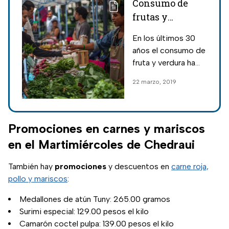
Consumo de
frutas y
verduras cae un
En los últimos 30
30%: UNAM
años el consumo de
fruta y verdura ha
caído un 30% en
22 marzo, 2019
México a causa del
cierre de mercados
y la apertura de
tiendas de
Promociones en carnes y mariscos
autoservicio.
en el Martimiércoles de Chedraui
También hay
promociones
y descuentos en
carne roja,
pollo y mariscos
:
Medallones de atún Tuny: 265.00 gramos
Surimi especial: 129.00 pesos el kilo
Camarón coctel pulpa: 139.00 pesos el kilo