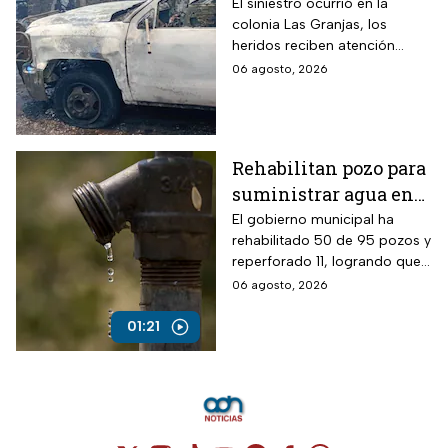
de pipa de gas en
El siniestro ocurrió en la
colonia Las Granjas, los
Cuernavaca, Morelos
heridos reciben atención
médica en distintos
06 agosto, 2026
hospitales.
Rehabilitan pozo para
suministrar agua en
Ecatepec, Edomex
El gobierno municipal ha
rehabilitado 50 de 95 pozos y
reperforado 11, logrando que
entre el 80% y 90% de la
06 agosto, 2026
población cuente con
suministro por red.
01:21